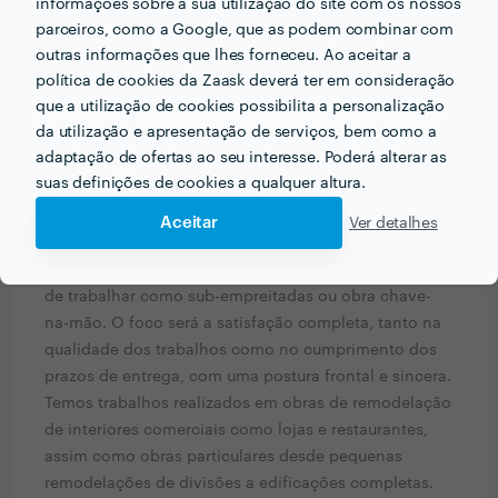
informações sobre a sua utilização do site com os nossos
A empresa conta nos seus quadros com profissionais
parceiros, como a Google, que as podem combinar com
com larga experiência, sendo os seus trabalhos
outras informações que lhes forneceu. Ao aceitar a
acompanhados por um Engenheiro, com formação
política de cookies da Zaask deverá ter em consideração
realizada na Faculdade de Engenharia da
que a utilização de cookies possibilita a personalização
Universidade do Porto, obtendo o grau de Mestre de
da utilização e apresentação de serviços, bem como a
Engenharia Civil - opção de Estruturas.
adaptação de ofertas ao seu interesse. Poderá alterar as
suas definições de cookies a qualquer altura.
Com que tipo de clientes já trabalhou anteriormente?
Aceitar
Ver detalhes
A In & Out é uma empresa com experiência trabalhar
com diversos tipos de clientes, com a possibilidade
de trabalhar como sub-empreitadas ou obra chave-
na-mão. O foco será a satisfação completa, tanto na
qualidade dos trabalhos como no cumprimento dos
prazos de entrega, com uma postura frontal e sincera.
Temos trabalhos realizados em obras de remodelação
de interiores comerciais como lojas e restaurantes,
assim como obras particulares desde pequenas
remodelações de divisões a edificações completas.