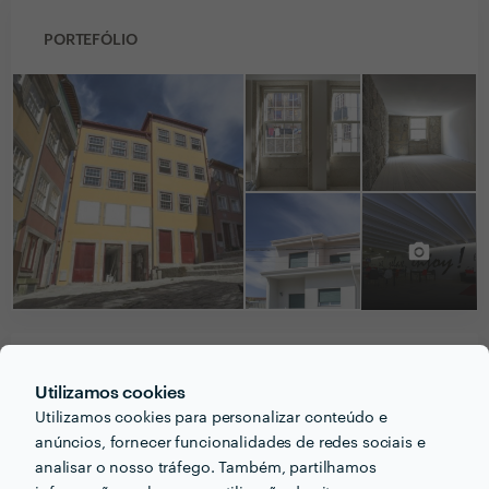
PORTEFÓLIO
PERGUNTAS E RESPOSTAS
Utilizamos cookies
Utilizamos cookies para personalizar conteúdo e
Que formação e experiência tem relacionadas com a
anúncios, fornecer funcionalidades de redes sociais e
sua actividade?
analisar o nosso tráfego. Também, partilhamos