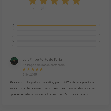
1
avaliação
1
5
0
4
0
3
0
2
0
1
Luís Filipe Forte de Faria
Aplicação de gesso cartonado
9 Set 2015
Recomendo pela simpatia, prontid?o de resposta e
assiduidade, assim como pelo profissionalismo com
que executam os seus trabalhos. Muito satisfeito.