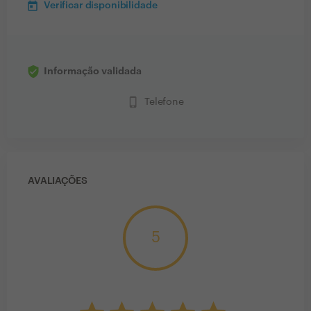
Verificar disponibilidade
Informação validada
phone_iphone
Telefone
AVALIAÇÕES
5