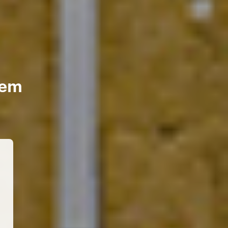
e
 em