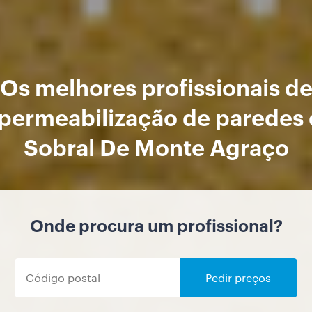
Os melhores profissionais d
permeabilização de paredes
Sobral De Monte Agraço
Onde procura um profissional?
Pedir preços