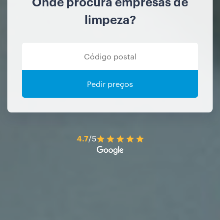
Onde procura empresas de
limpeza?
Pedir preços
4.7
/5