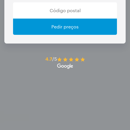
Pedir preços
4.7
/5