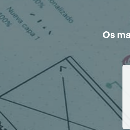
Os mai