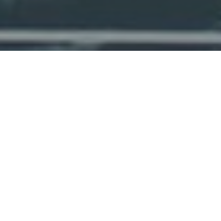
Faça o seu pedido sem compromisso
Preencha um breve questionário explicando-nos aquilo
de que necessita.