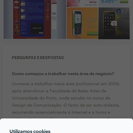
PERGUNTAS E RESPOSTAS
Como começou a trabalhar nesta área de negócio?
Comecei a trabalhar nesta área profissional em 2006,
após abandonar a Faculdade de Belas Artes da
Universidade do Porto, onde estudei no curso de
Design de Comunicação. O facto de ser auto-didacta,
recorrendo essencialmente à Internet e a livros e
publicações específicas, em muito ajudou a melhorar
as minhas capacidades e conhecimentos, tanto a
Utilizamos cookies