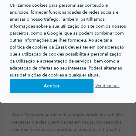
nível de capacidades técnicas como de destreza e
Utilizamos cookies para personalizar conteúdo e
qualidade de execução.
anúncios, fornecer funcionalidades de redes sociais e
analisar o nosso tráfego. Também, partilhamos
De que forma prefere orçamentar os seus serviços?
informações sobre a sua utilização do site com os nossos
Por hora, por projecto, por comissão… conte-nos!
parceiros, como a Google, que as podem combinar com
outras informações que lhes forneceu. Ao aceitar a
Sim. Os preços são os seguintes:
política de cookies da Zaask deverá ter em consideração
que a utilização de cookies possibilita a personalização
LOGOTIPO (Idealização e execução): 50 a 100â‚¬;
da utilização e apresentação de serviços, bem como a
FLYER / CARTAZ (Idealização e execução): 20 a 40â‚¬;
adaptação de ofertas ao seu interesse. Poderá alterar as
CARTÃƒO DE VISITA (Idealização e execução): 10 a
suas definições de cookies a qualquer altura.
20â‚¬;
Aceitar
BANNER WEB (Idealização e execução): Até 10â‚¬;
Ver detalhes
EDIÃ‡ÃƒO DE IMAGEM: Até 10â‚¬ (depende do tipo de
imagem e da qualidade da mesma).
Nota: Preços dependem da complexidade do trabalho
necessário e das quantidades em causa. No caso dos
clientes fornecerem à partida a ideia para o trabalho