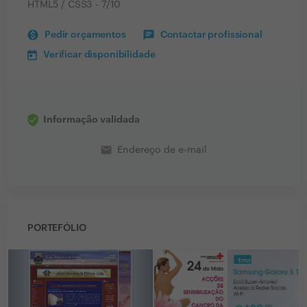
HTML5 / CSS3 - 7/10
Pedir orçamentos
Contactar profissional
Verificar disponibilidade
Informação validada
email
Endereço de e-mail
PORTEFÓLIO