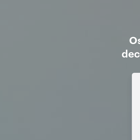
Os
dec