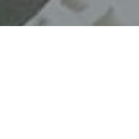
Faça o seu pedido sem compromisso
Preencha um breve questionário explicando-nos aquilo
de que necessita.