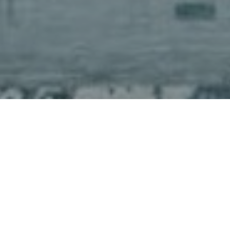
Faça o seu pedido sem compromisso
Preencha um breve questionário explicando-nos aquilo