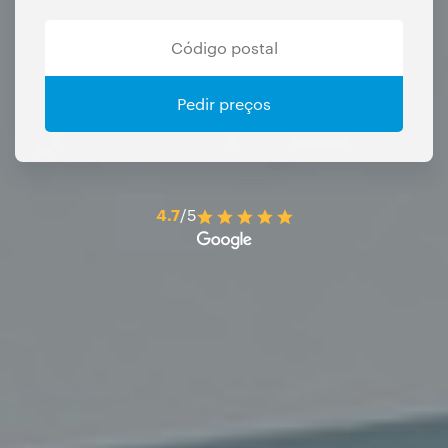
Pedir preços
4.7
/5