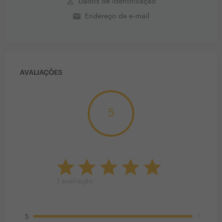
perm_identity
Dados de identificação
email
Endereço de e-mail
AVALIAÇÕES
5
1
avaliação
1
5