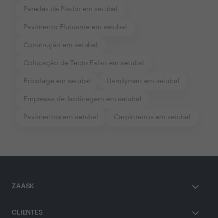
Paredes de Pladur em setubal
Pavimento Flutuante em setubal
Construção em setubal
Colocação de Tecto Falso em setubal
Bricolage em setubal
Handyman em setubal
Empresas de Jardinagem em setubal
Pavimentos em setubal
Carpinteiros em setubal
ZAASK
CLIENTES