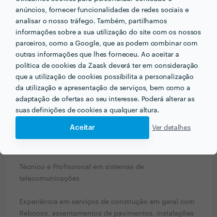
autorizações.
anúncios, fornecer funcionalidades de redes sociais e
analisar o nosso tráfego. Também, partilhamos
informações sobre a sua utilização do site com os nossos
Que formação e experiência tem relacionadas com a
parceiros, como a Google, que as podem combinar com
sua actividade?
outras informações que lhes forneceu. Ao aceitar a
Olá sou o Gilson
política de cookies da Zaask deverá ter em consideração
Pedreiro de formação técnica e prática
que a utilização de cookies possibilita a personalização
da utilização e apresentação de serviços, bem como a
Conhecimento básico em Eletricidade
adaptação de ofertas ao seu interesse. Poderá alterar as
suas definições de cookies a qualquer altura.
Conhecimento básico em encanamentos
Aceitar
Ver detalhes
Experiência prática em hidráulica e esgotos
Técnico e Profissional em sistemas de
telecomunicações
Experiência em serviços de construção em geral com
Rebocos, assentamentos de pavimentos, instalações