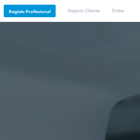
Registo Cliente
Entrar
Registo Profissional