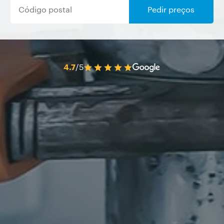
Pedir preços
4.7
/5