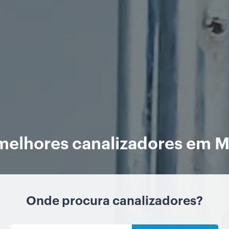
melhores canalizadores em M
Onde procura canalizadores?