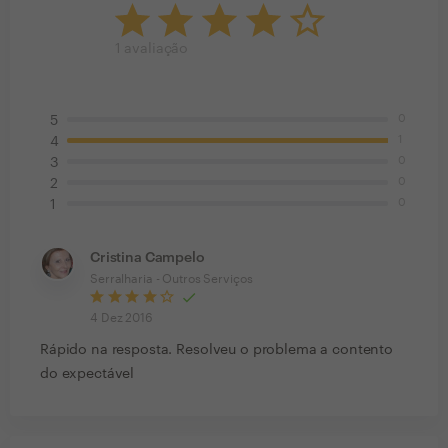
1
avaliação
0
5
1
4
0
3
0
2
0
1
Cristina Campelo
Serralharia - Outros Serviços
4 Dez 2016
Rápido na resposta. Resolveu o problema a contento
do expectável