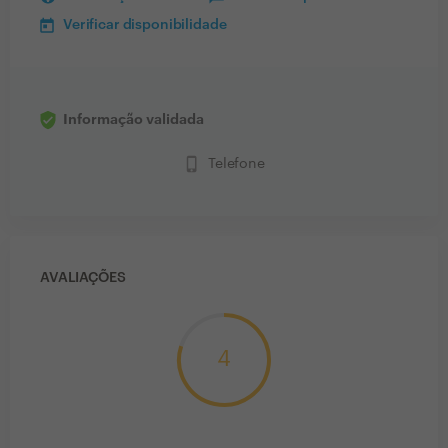
Verificar disponibilidade
Informação validada
phone_iphone
Telefone
AVALIAÇÕES
4