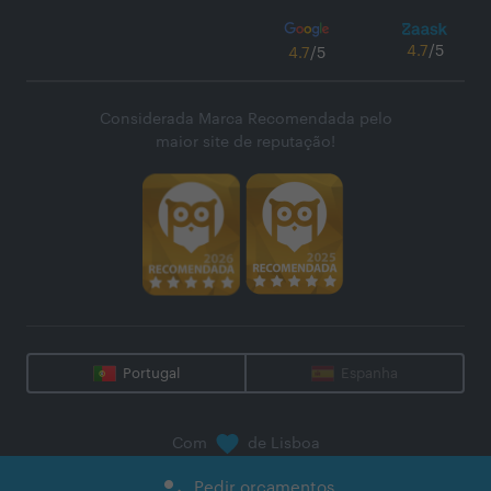
4.7
/5
4.7
/5
Considerada Marca Recomendada pelo
maior site de reputação!
Portugal
Espanha
Com
de Lisboa
@
2026
Zaask - Plataforma Digital, S.A.
how_to_reg
Pedir orçamentos