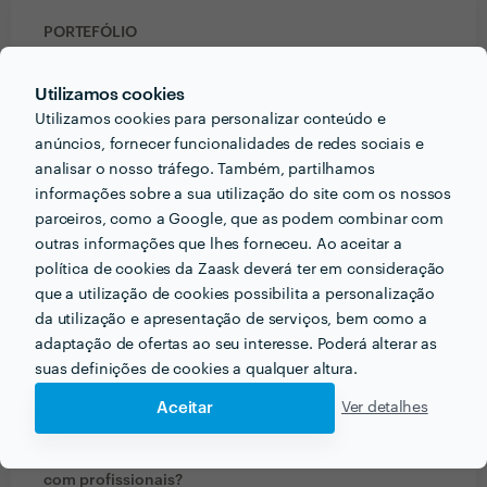
PORTEFÓLIO
Utilizamos cookies
Utilizamos cookies para personalizar conteúdo e
anúncios, fornecer funcionalidades de redes sociais e
analisar o nosso tráfego. Também, partilhamos
informações sobre a sua utilização do site com os nossos
parceiros, como a Google, que as podem combinar com
outras informações que lhes forneceu. Ao aceitar a
política de cookies da Zaask deverá ter em consideração
que a utilização de cookies possibilita a personalização
da utilização e apresentação de serviços, bem como a
adaptação de ofertas ao seu interesse. Poderá alterar as
suas definições de cookies a qualquer altura.
PERGUNTAS E RESPOSTAS
Aceitar
Ver detalhes
Em que informações deve um ou uma cliente pensar
acerca do projecto que quer realizar antes de falar
com profissionais?