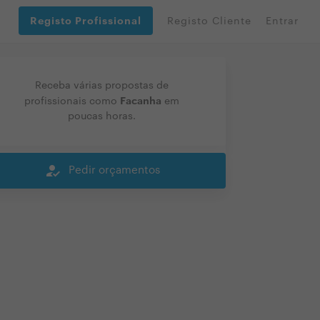
Registo Profissional
Registo Cliente
Entrar
Receba várias propostas de
Facanha
profissionais como
em
poucas horas.
how_to_reg
Pedir orçamentos