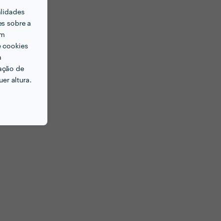
alidades
es sobre a
em
e cookies
a
ação de
er altura.