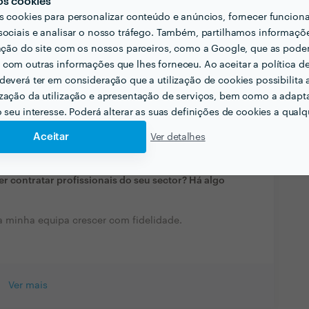
os cookies
ais?
s cookies para personalizar conteúdo e anúncios, fornecer funcion
ienicos, responsáveis, confiança, assiduidade,
sociais e analisar o nosso tráfego. Também, partilhamos informaçõ
zação do site com os nossos parceiros, como a Google, que as pod
nte.
com outras informações que lhes forneceu. Ao aceitar a política d
deverá ter em consideração que a utilização de cookies possibilita 
cionadas com a sua actividade?
zação da utilização e apresentação de serviços, bem como a adapt
ias profissionais de Jardineiro e lavador de
o seu interesse. Poderá alterar as suas definições de cookies a qualqu
Aceitar
Ver detalhes
zas domésticas e condomínios.
r contratar profissionais do seu sector? Há algo
a minha equipa crescer com fidelidade.
Ver mais