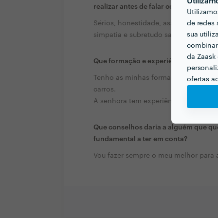
Utilizam
realizar antes de falar com profission
Utilizamo
Sérios, honestidade, assesiveis e hig
de redes 
sua utili
simpatia e subretudo satisfazer o clie
combinar 
da Zaask 
Que formação e experiência tem rela
personali
Tenho as minhas formações, experiênc
ofertas a
carros.
A senhora tem experiência nas limpe
Que conselhos daria a alguém que que
fundamental a ter em conta?
Vou fazer sempre o meu melhor para 