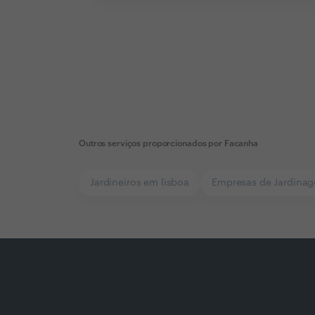
Outros serviços proporcionados por
Facanha
Jardineiros em lisboa
Empresas de Jardinag