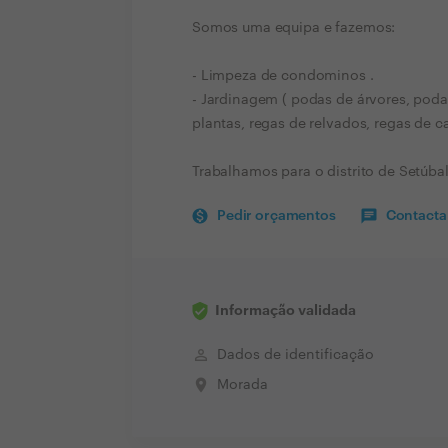
Somos uma equipa e fazemos:
- Limpeza de condominos .
- Jardinagem ( podas de árvores, poda
plantas, regas de relvados, regas de ca
Trabalhamos para o distrito de Setúbal
Pedir orçamentos
Contactar
Informação validada
perm_identity
Dados de identificação
place
Morada