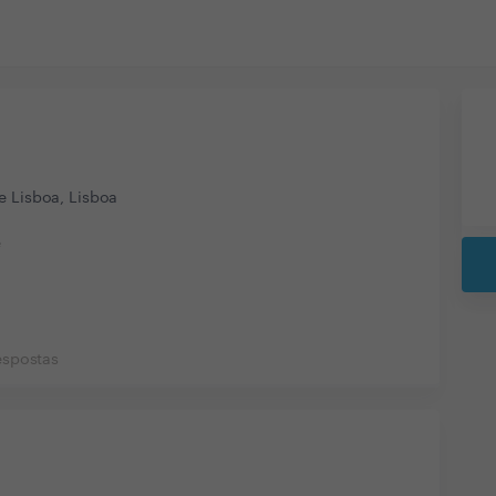
e Lisboa, Lisboa
e
espostas