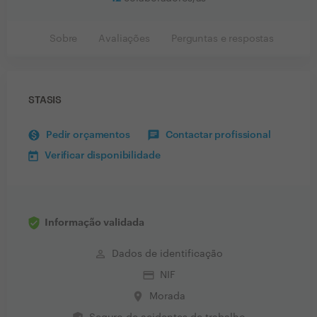
Sobre
Avaliações
Perguntas e respostas
STASIS
Pedir orçamentos
Contactar profissional
Verificar disponibilidade
Informação validada
perm_identity
Dados de identificação
credit_card
NIF
place
Morada