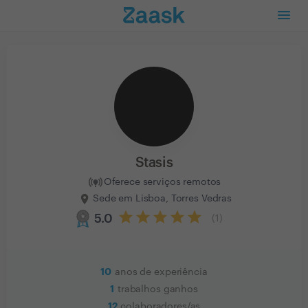
Stasis
Oferece serviços remotos
Sede em Lisboa, Torres Vedras
5.0
(
1
)
10
anos de experiência
1
trabalhos ganhos
12
colaboradores/as