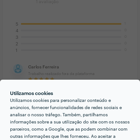
1
avaliação
1
5
0
4
0
3
0
2
0
1
Carlos Ferreira
Trabalho realizado fora da plataforma
13 Dez 2021
Utilizamos cookies
Em Outubro contratei os serviços da Stasis para
Utilizamos cookies para personalizar conteúdo e
realizarem remodelações na minha moradia com
anúncios, fornecer funcionalidades de redes sociais e
urgência uma vez que as pessoas que eu tinha
analisar o nosso tráfego. Também, partilhamos
contactado antes para fazer este mesmo serviço
informações sobre a sua utilização do site com os nossos
deixaram-me na mão. Desde o princípio que a equipa
parceiros, como a Google, que as podem combinar com
se revelou bastante profissional, eficiente e as
outras informações que lhes forneceu. Ao aceitar a