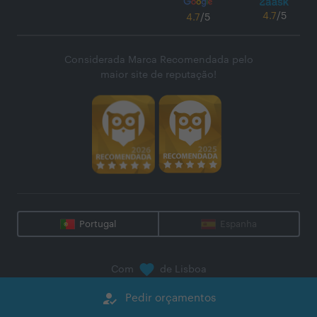
4.7
/5
4.7
/5
Considerada Marca Recomendada pelo
maior site de reputação!
Portugal
Espanha
Com
de Lisboa
@
2026
Zaask - Plataforma Digital, S.A.
how_to_reg
Pedir orçamentos