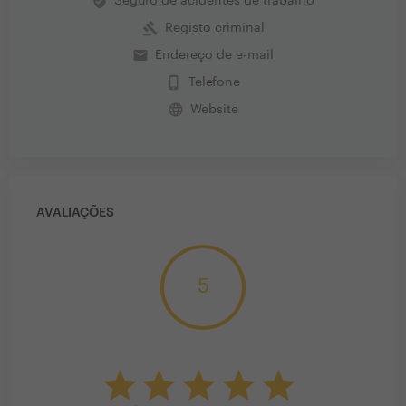
verified_user
Seguro de acidentes de trabalho
gavel
Registo criminal
email
Endereço de e-mail
phone_iphone
Telefone
language
Website
AVALIAÇÕES
5