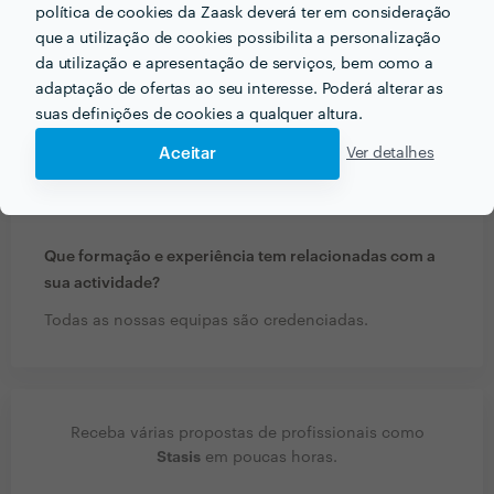
remodelações ficaram rapidamente terminadas. Tinha
política de cookies da Zaask deverá ter em consideração
que vir aqui deixar o meu comentário para que vocês
que a utilização de cookies possibilita a personalização
tenham mais clientes. Excelente trabalho. Um abraço
da utilização e apresentação de serviços, bem como a
sr. Ricardo para si e para a sua equipa
adaptação de ofertas ao seu interesse. Poderá alterar as
suas definições de cookies a qualquer altura.
Aceitar
Ver detalhes
PERGUNTAS E RESPOSTAS
Que formação e experiência tem relacionadas com a
sua actividade?
Todas as nossas equipas são credenciadas.
Receba várias propostas de profissionais como
Stasis
em poucas horas.