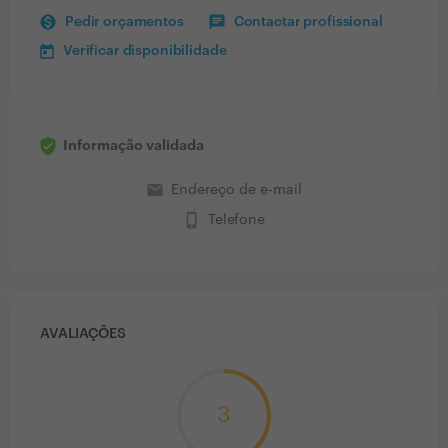
Pedir orçamentos
Contactar profissional
Verificar disponibilidade
Informação validada
email
Endereço de e-mail
phone_iphone
Telefone
AVALIAÇÕES
3