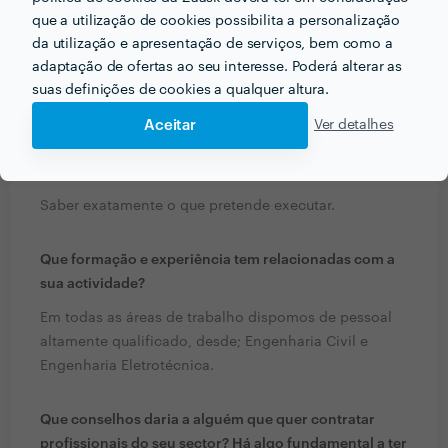
que a utilização de cookies possibilita a personalização
da utilização e apresentação de serviços, bem como a
adaptação de ofertas ao seu interesse. Poderá alterar as
PERGUNTAS E RESPOSTAS
suas definições de cookies a qualquer altura.
Em que informações deve um ou uma cliente pensar
Aceitar
Ver detalhes
acerca do projecto que quer realizar antes de falar
com profissionais?
Saber exatamente o que pretende executar.
Que formação e experiência tem relacionadas com a
sua actividade?
Em todas as áreas de trabalho dispomos de pessoal
altamente qualificado, desde; Engenharia Civil e
Engenharia Eletrotécnica.
Que conselhos daria a alguém que quer contratar
profissionais do seu sector? Há algo fundamental a ter