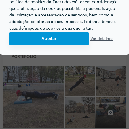
política de cookies da Zaask deverá ter em consideração
2 Out 2025
que a utilização de cookies possibilita a personalização
da utilização e apresentação de serviços, bem como a
adaptação de ofertas ao seu interesse. Poderá alterar as
suas definições de cookies a qualquer altura.
Ver mais
Aceitar
Ver detalhes
PORTEFÓLIO