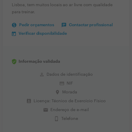
Lisboa, tem muitos locais ao ar livre com qualidade
para treinar.
Pedir orçamentos
Contactar profissional
Verificar disponibilidade
Informação validada
perm_identity
Dados de identificação
credit_card
NIF
place
Morada
perm_contact_calendar
Licença: Técnico de Exercício Físico
email
Endereço de e-mail
phone_iphone
Telefone