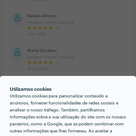
Nelson Afonso
Personal Training Individual
2 Abr 2026
Maria Cardoso
Personal Training Individual
16 Jan 2026
Excelente profissional, sempre muito pontual. Sabe
como motivar e ajustar os exercícios aos limites físicos
Utilizamos cookies
existentes, fazendo progressos em cada sessão. É
Utilizamos cookies para personalizar conteúdo e
muito motivante ver a resistência aumentar treino após
anúncios, fornecer funcionalidades de redes sociais e
treino! Recomendo vivamente!
analisar o nosso tráfego. Também, partilhamos
informações sobre a sua utilização do site com os nossos
parceiros, como a Google, que as podem combinar com
carlos belo
Personal Training Individual
outras informações que lhes forneceu. Ao aceitar a