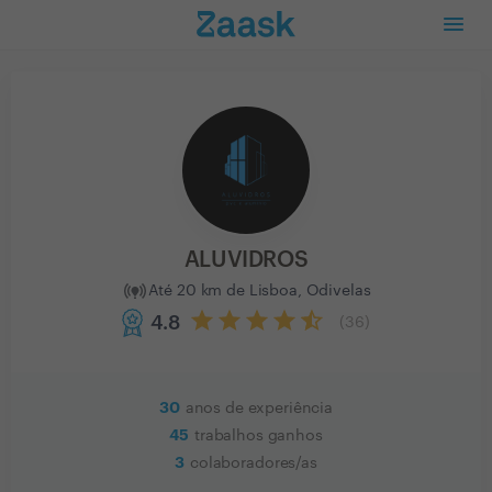
ALUVIDROS
Até 20 km de Lisboa, Odivelas
4.8
(
36
)
30
anos de experiência
45
trabalhos ganhos
3
colaboradores/as