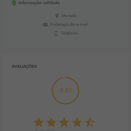
Informação validada
place
Morada
email
Endereço de e-mail
phone_iphone
Telefone
AVALIAÇÕES
4.81
36
reviews