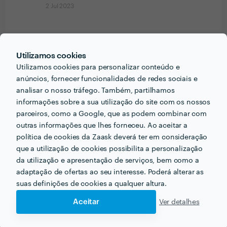
2 Jul 2023
Ver mais
Utilizamos cookies
Utilizamos cookies para personalizar conteúdo e
anúncios, fornecer funcionalidades de redes sociais e
analisar o nosso tráfego. Também, partilhamos
PRÉMIOS ZAASK
informações sobre a sua utilização do site com os nossos
parceiros, como a Google, que as podem combinar com
outras informações que lhes forneceu. Ao aceitar a
2 vezes Profissional de Excelência
x
2
política de cookies da Zaask deverá ter em consideração
🔥 Uau! Encontrou um/a Profissional de
Excelência. Este perfil obteve a maior
que a utilização de cookies possibilita a personalização
distinção da Zaask em
2022 e 2023
.
da utilização e apresentação de serviços, bem como a
adaptação de ofertas ao seu interesse. Poderá alterar as
suas definições de cookies a qualquer altura.
Aceitar
Ver detalhes
PORTEFÓLIO