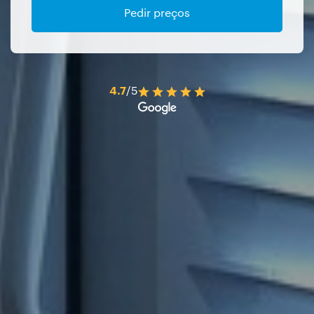
Pedir preços
4.7
/5