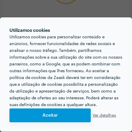
Utilizamos cookies
8
reviews
Utilizamos cookies para personalizar conteúdo e
anúncios, fornecer funcionalidades de redes sociais e
analisar o nosso tráfego. Também, partilhamos
7
5
informações sobre a sua utilização do site com os nossos
1
4
0
parceiros, como a Google, que as podem combinar com
3
0
2
outras informações que lhes forneceu. Ao aceitar a
0
1
política de cookies da Zaask deverá ter em consideração
que a utilização de cookies possibilita a personalização
da utilização e apresentação de serviços, bem como a
José Carlos Abreu Fernandes
adaptação de ofertas ao seu interesse. Poderá alterar as
Limpeza de Condomínio
suas definições de cookies a qualquer altura.
28 Abr 2024
Aceitar
Ver detalhes
Cliente Zaask