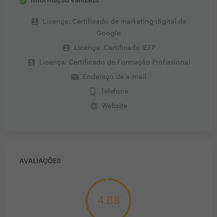
Informação validada
perm_contact_calendar
Licença: Certificado de marketing digital da
Google
perm_contact_calendar
Licença: Certificado IEFP
perm_contact_calendar
Licença: Certificado de Formação Profissional
email
Endereço de e-mail
phone_iphone
Telefone
language
Website
AVALIAÇÕES
4.88