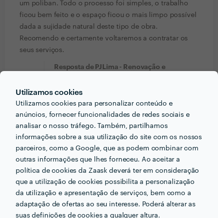
um poliban. Todo o processo foi simples, o trabalho
ficou bem feito e o espaço ficou o mais limpo possível
dada a sujidade natural deste tipo de obra.
Recomendo e certamente voltaremos a contratar os
seus serviços.
Resposta de PJLima - Renovação e
Manutenção
17 Dez 2025
Muito obrigado Sra. Constança pela
Utilizamos cookies
confiança e flexibilidade e amabilidade
Utilizamos cookies para personalizar conteúdo e
demonstrada. Os meus cumprimen...
anúncios, fornecer funcionalidades de redes sociais e
analisar o nosso tráfego. Também, partilhamos
Ver mais
informações sobre a sua utilização do site com os nossos
parceiros, como a Google, que as podem combinar com
Carolina Cunha
outras informações que lhes forneceu. Ao aceitar a
Mudanças de Móveis
política de cookies da Zaask deverá ter em consideração
7 Dez 2025
que a utilização de cookies possibilita a personalização
da utilização e apresentação de serviços, bem como a
Resposta de PJLima - Renovação e
adaptação de ofertas ao seu interesse. Poderá alterar as
Manutenção
7 Dez 2025
suas definições de cookies a qualquer altura.