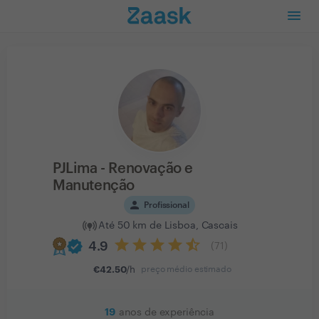
PJLima - Renovação e
Manutenção
person
Profissional
Até 50 km de Lisboa, Cascais
verified
4.9
(
71
)
€
42.50
/h
preço médio estimado
19
anos de experiência