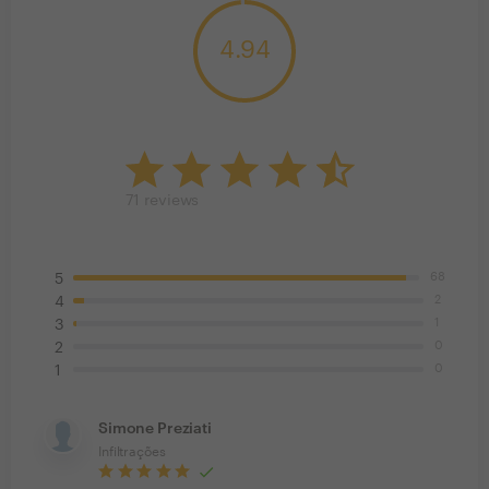
4.94
71
reviews
68
5
2
4
1
3
0
2
0
1
Simone Preziati
Infiltrações