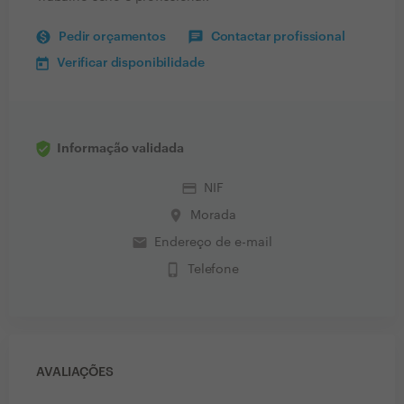
Pedir orçamentos
Contactar profissional
Verificar disponibilidade
Informação validada
credit_card
NIF
place
Morada
email
Endereço de e-mail
phone_iphone
Telefone
AVALIAÇÕES