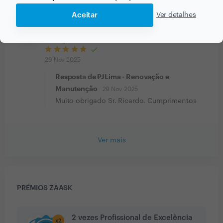
Muito obrigado. Cumprimentos
Aceitar
Ver detalhes
Ricardo Marques Pinheiro
Infiltrações
29 Nov 2025
Resposta de PJLima - Renovação e
Manutenção
29 Nov 2025
Muito obrigado Sr. Ricardo. Cumprimentos
Ver mais
PRÉMIOS ZAASK
2 vezes Profissional de Excelência
x
2