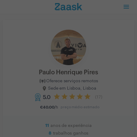
Paulo Henrique Pires
Oferece serviços remotos
Sede em Lisboa, Lisboa
5.0
(
17
)
€
40.00
/h
preço médio estimado
11
anos de experiência
8
trabalhos ganhos