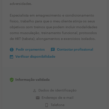
adversidades.
Especialista em emagrecimento e condicionamento
físico, trabalho para que o meu cliente atinja os seus
objetivos com treinos que podem incluir modalidades
como musculação, treinamento funcional, protocolos
de HIIT (tabata), alongamentos e exercícios isolados.
Pedir orçamentos
Contactar profissional
Verificar disponibilidade
Informação validada
perm_identity
Dados de identificação
email
Endereço de e-mail
phone_iphone
Telefone