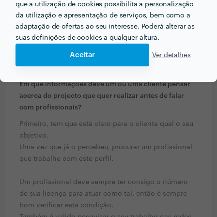
que a utilização de cookies possibilita a personalização
da utilização e apresentação de serviços, bem como a
adaptação de ofertas ao seu interesse. Poderá alterar as
suas definições de cookies a qualquer altura.
Aceitar
Ver detalhes
PERGUNTAS E RESPOSTAS
Em que informações deve um ou uma cliente pensar
acerca do projecto que quer realizar antes de falar
com profissionais?
Primeiro, tem que está claro para o cliente qual o seu
objetivo.
Uma vez que já o percebeu, procurar um profissional
que trabalhe com este perfil.
Um profissional deve sempre ter consigo o número
de sua licença para atuar como tal, então é sempre
bom verificar esta condição.