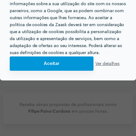
informações sobre a sua utilização do site com os nossos
Que conselhos daria a alguém que quer contratar
parceiros, como a Google, que as podem combinar com
profissionais do seu sector? Há algo fundamental a ter
outras informações que lhes forneceu. Ao aceitar a
em conta?
política de cookies da Zaask deverá ter em consideração
que a utilização de cookies possibilita a personalização
Ser o mais claro e directo possível quanto ao
da utilização e apresentação de serviços, bem como a
objectivo e propósito da encomenda. A ter em conta:
adaptação de ofertas ao seu interesse. Poderá alterar as
qualidade, experiência, capacidade de cumprimento
suas definições de cookies a qualquer altura.
de prazos.
Aceitar
Ver detalhes
Ver mais
Receba várias propostas de profissionais como
Filipe Paiva Cardoso
em poucas horas.