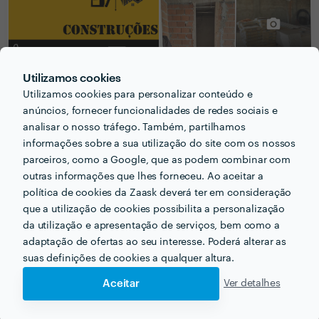
Utilizamos cookies
Utilizamos cookies para personalizar conteúdo e
PERGUNTAS E RESPOSTAS
anúncios, fornecer funcionalidades de redes sociais e
analisar o nosso tráfego. Também, partilhamos
informações sobre a sua utilização do site com os nossos
Em que informações deve um ou uma cliente pensar
parceiros, como a Google, que as podem combinar com
acerca do projecto que quer realizar antes de falar
outras informações que lhes forneceu. Ao aceitar a
com profissionais?
política de cookies da Zaask deverá ter em consideração
É necessária uma memória descritiva do que
que a utilização de cookies possibilita a personalização
pretende.
da utilização e apresentação de serviços, bem como a
adaptação de ofertas ao seu interesse. Poderá alterar as
suas definições de cookies a qualquer altura.
Que formação e experiência tem relacionadas com a
sua actividade?
Aceitar
Ver detalhes
Construção de moradias chave-na-mão e obras
públicas.