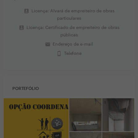
perm_contact_calendar
Licença: Alvará de empreiteiro de obras
particulares
perm_contact_calendar
Licença: Certificado de empreiteiro de obras
públicas
email
Endereço de e-mail
phone_iphone
Telefone
PORTEFÓLIO