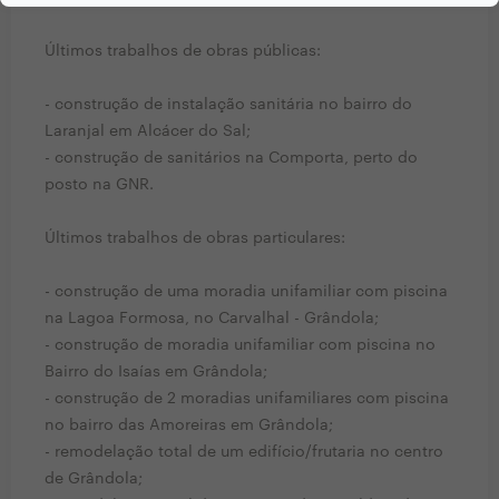
Últimos trabalhos de obras públicas:
- construção de instalação sanitária no bairro do
Laranjal em Alcácer do Sal;
- construção de sanitários na Comporta, perto do
posto na GNR.
Últimos trabalhos de obras particulares:
- construção de uma moradia unifamiliar com piscina
na Lagoa Formosa, no Carvalhal - Grândola;
- construção de moradia unifamiliar com piscina no
Bairro do Isaías em Grândola;
- construção de 2 moradias unifamiliares com piscina
no bairro das Amoreiras em Grândola;
- remodelação total de um edifício/frutaria no centro
de Grândola;