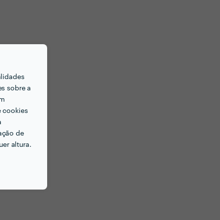
alidades
es sobre a
em
e cookies
a
ação de
er altura.