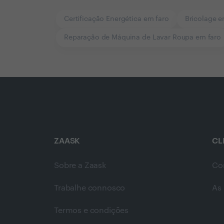
Certificação Energética em faro
Bricolage e
Reparação de Máquina de Lavar Roupa em faro
ZAASK
CL
Sobre a Zaask
Co
Trabalhe connosco
As 
Termos e condições