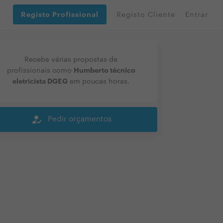
Registo Profissional
Registo Cliente
Entrar
Receba várias propostas de
Humberto técnico
profissionais como
eletricista DGEG
em poucas horas.
how_to_reg
Pedir orçamentos