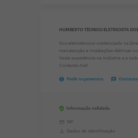
HUMBERTO TÉCNICO ELETRICISTA DG
Sou eletrotécnico credenciado na Dire
manutenção e instalações elétricas no
Vasta experiência na indústria e a to
Contacte-me!!
Pedir orçamentos
Contactar
Informação validada
credit_card
NIF
perm_identity
Dados de identificação