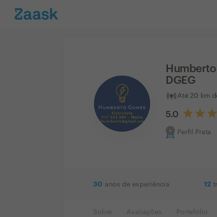
Humberto t
DGEG
Até 20 km d
5.0
Perfil Prata
30
12
anos de experiência
t
Sobre
Avaliações
Portefólio