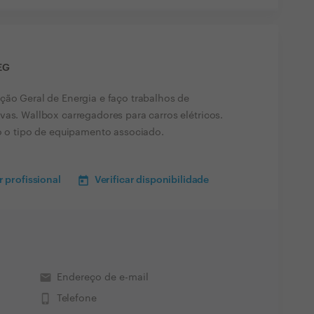
EG
ção Geral de Energia e faço trabalhos de
vas. Wallbox carregadores para carros elétricos.
do o tipo de equipamento associado.
 profissional
Verificar disponibilidade
email
Endereço de e-mail
phone_iphone
Telefone