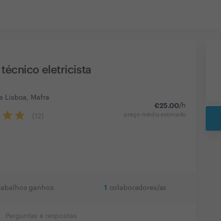
écnico eletricista
e Lisboa, Mafra
€
25.00
/h
preço médio estimado
(
12
)
1
rabalhos ganhos
colaboradores/as
Perguntas e respostas