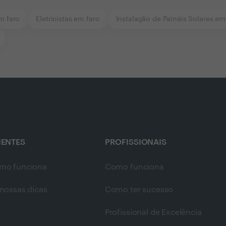
m faro
Eletricistas em faro
Instalação de Painéis Solares em
IENTES
PROFISSIONAIS
mo funciona
Como funciona
nossas dicas
Como ter sucesso
Profissional de Excelência