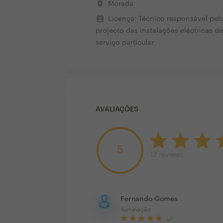
place
Morada
perm_contact_calendar
Licença: Técnico responsável pel
projecto das instalações eléctricas de
serviço particular
AVALIAÇÕES
5
12
reviews
Fernando Gomes
Iluminação