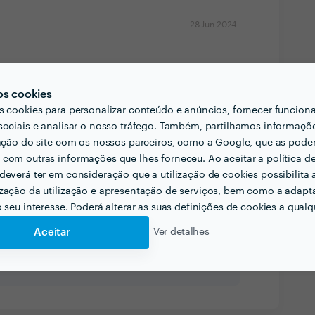
28 Jun 2024
os cookies
s cookies para personalizar conteúdo e anúncios, fornecer funcion
Ver mais
sociais e analisar o nosso tráfego. Também, partilhamos informaçõ
zação do site com os nossos parceiros, como a Google, que as pod
com outras informações que lhes forneceu. Ao aceitar a política d
deverá ter em consideração que a utilização de cookies possibilita 
zação da utilização e apresentação de serviços, bem como a adapt
o seu interesse. Poderá alterar as suas definições de cookies a qualqu
Aceitar
Ver detalhes
al de Excelência
Profissional de Excelência. Este perfil obteve a
sk em
2023 e 2024
.