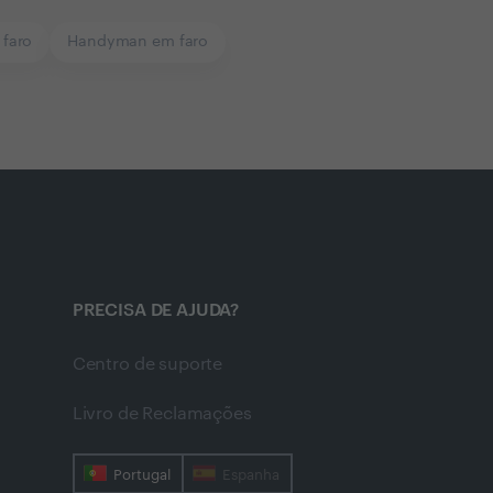
 faro
Handyman em faro
PRECISA DE AJUDA?
Centro de suporte
Livro de Reclamações
Portugal
Espanha