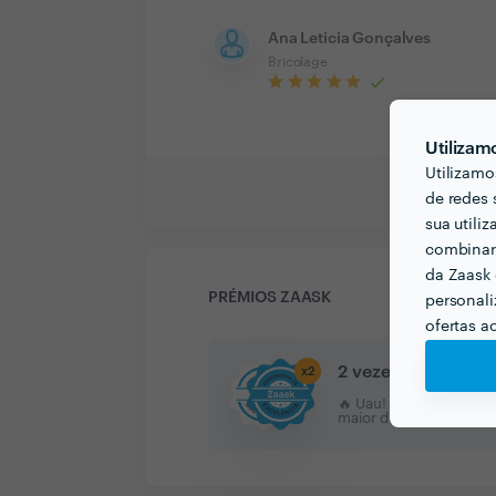
Ana Leticia Gonçalves
Bricolage
Utilizam
Utilizamo
de redes 
sua utili
combinar 
da Zaask 
PRÉMIOS ZAASK
personali
ofertas a
2 vezes Profission
x
2
🔥 Uau! Encontrou um/a 
maior distinção da Zaa