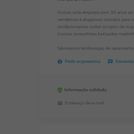
Somos uma empresa com 30 anos ao ser
vendemos e alugamos vestidos para n
confecionamos todos os tipos de roup
(noivas comunhões batizados madrin
fabricamos lembranças de casamento
Pedir orçamentos
Contactar
Informação validada
email
Endereço de e-mail