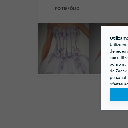
PORTEFÓLIO
Utilizam
Utilizamo
de redes 
sua utili
combinar 
da Zaask 
personali
ofertas a