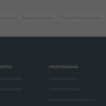
 em aveiro
Bouquets em aveiro
Fatos de Noivo em aveiro
IENTES
PROFISSIONAIS
mo funciona
Como funciona
nossas dicas
Como ter sucesso
Profissional de Excelência