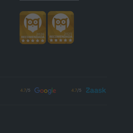
4.7
/5
4.7
/5