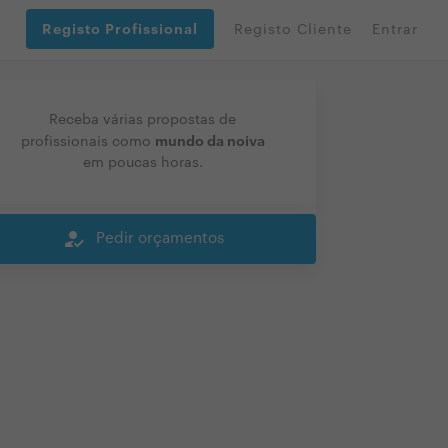
Registo Profissional
Registo Cliente
Entrar
Receba várias propostas de
mundo da noiva
profissionais como
em poucas horas.
how_to_reg
Pedir orçamentos