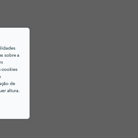
alidades
es sobre a
em
e cookies
a
ação de
er altura.