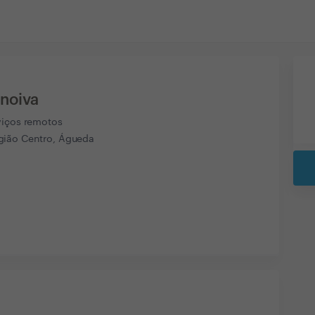
noiva
viços remotos
ião Centro, Águeda