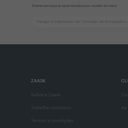
Outros serviços proporcionados por
mundo da noiva
Design e Impressão de Convites de Aniversário
ZAASK
CL
Sobre a Zaask
Co
Trabalhe connosco
As 
Termos e condições