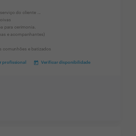
viço do cliente ...
oivas
a para cerimonia.
has e acompanhantes)
s comunhões e batizados
 profissional
Verificar disponibilidade