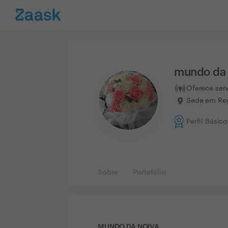
mundo da 
Oferece ser
Sede em Reg
Perfil Básico
Sobre
Portefólio
MUNDO DA NOIVA