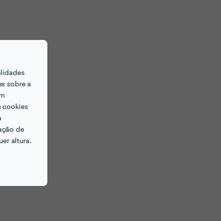
alidades
es sobre a
em
e cookies
a
ação de
er altura.