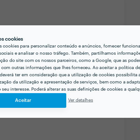
liente pensar acerca do projecto que quer
ais?
os cookies
s cookies para personalizar conteúdo e anúncios, fornecer funcion
, já que apenas desta forma poderá saber quanto
sociais e analisar o nosso tráfego. Também, partilhamos informaçõ
nas são recomendados para a mudança de 5 a 10
zação do site com os nossos parceiros, como a Google, que as pod
tagens e que seja evidente que duas a três
com outras informações que lhes forneceu. Ao aceitar a política d
o do serviço.
deverá ter em consideração que a utilização de cookies possibilita 
rmação, onde deverá excluir os “autocolantes” da
zação da utilização e apresentação de serviços, bem como a adapt
o seu interesse. Poderá alterar as suas definições de cookies a qualqu
scrito onde deverá constar:
Aceitar
Ver detalhes