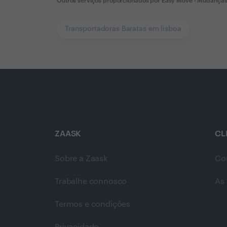
Outros serviços proporcionados por
Easy Move - Mudanças
Transportadoras Baratas em lisboa
ZAASK
CL
Sobre a Zaask
Co
Trabalhe connosco
As 
Termos e condições