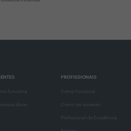
 domesticas e empresas
IENTES
PROFISSIONAIS
mo funciona
Como funciona
nossas dicas
Como ter sucesso
Profissional de Excelência