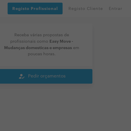
Registo Profissional
Registo Cliente
Entrar
Receba várias propostas de
Easy Move -
profissionais como
Mudanças domesticas e empresas
em
poucas horas.
how_to_reg
Pedir orçamentos