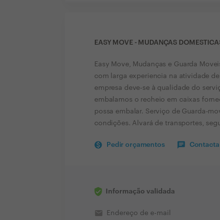
EASY MOVE - MUDANÇAS DOMESTICA
Easy Move, Mudanças e Guarda Movei
com larga experiencia na atividade d
empresa deve-se à qualidade do servi
embalamos o recheio em caixas fornec
possa embalar. Serviço de Guarda-mov
condições. Alvará de transportes, segu
Pedir orçamentos
Contactar
Informação validada
email
Endereço de e-mail