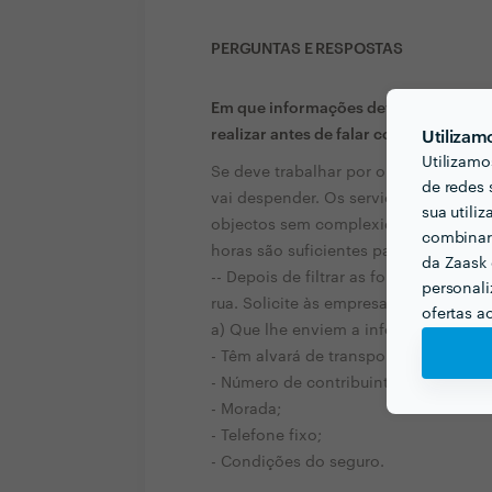
PERGUNTAS E RESPOSTAS
Em que informações deve um ou uma c
realizar antes de falar com profission
Utilizam
Utilizamo
Se deve trabalhar por orçamento fixo
de redes 
vai despender. Os serviços hora ape
sua utili
objectos sem complexidade de desmon
combinar 
horas são suficientes para a realizaçã
da Zaask 
-- Depois de filtrar as fontes de info
personali
rua. Solicite às empresas o seguinte:
ofertas a
a) Que lhe enviem a informação por e
- Têm alvará de transporte;
- Número de contribuinte;
- Morada;
- Telefone fixo;
- Condições do seguro.