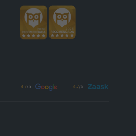
4.7
/5
4.7
/5