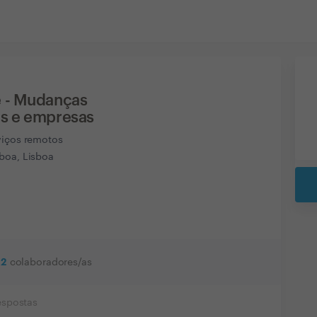
 - Mudanças
s e empresas
viços remotos
boa, Lisboa
12
colaboradores/as
espostas