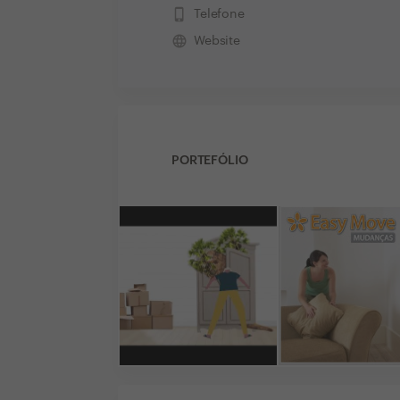
phone_iphone
Telefone
language
Website
PORTEFÓLIO