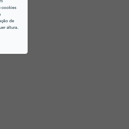
em
e cookies
a
ação de
er altura.