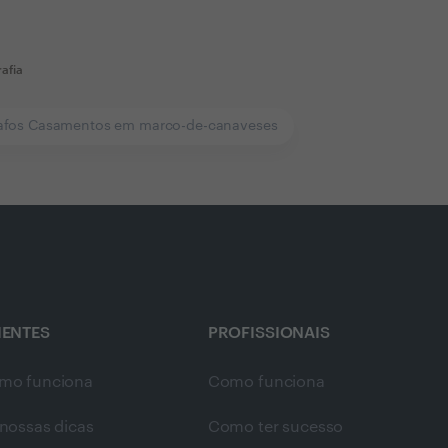
afia
afos Casamentos em marco-de-canaveses
IENTES
PROFISSIONAIS
mo funciona
Como funciona
nossas dicas
Como ter sucesso