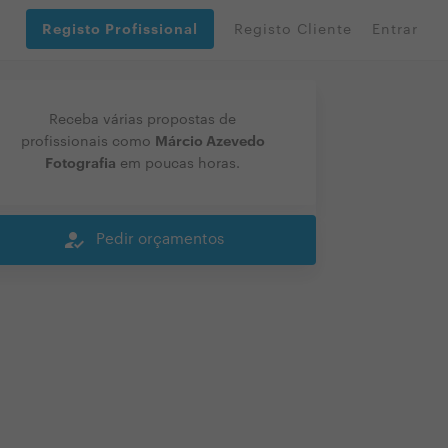
Registo Profissional
Registo Cliente
Entrar
Receba várias propostas de
Márcio Azevedo
profissionais como
Fotografia
em poucas horas.
how_to_reg
Pedir orçamentos