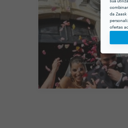
sua utili
combinar 
da Zaask 
personali
ofertas a