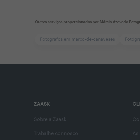
Outros serviços proporcionados por
Márcio Azevedo Fotogr
Fotografos em marco-de-canaveses
Fotógr
ZAASK
CL
Sobre a Zaask
Co
Trabalhe connosco
As 