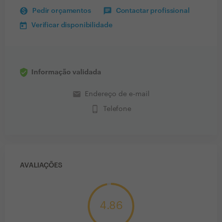
Pedir orçamentos
Contactar profissional
Verificar disponibilidade
Informação validada
email
Endereço de e-mail
phone_iphone
Telefone
AVALIAÇÕES
4.86