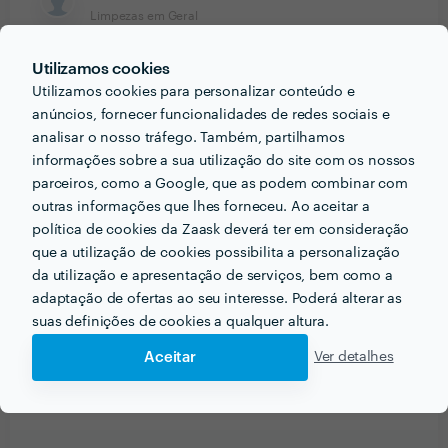
Limpezas em Geral
14 Mar 2019
Utilizamos cookies
O trabalho foi excelente sem dúvida que quando
Utilizamos cookies para personalizar conteúdo e
precisar de outro serviço esta é a minha primeira
anúncios, fornecer funcionalidades de redes sociais e
escolha.
analisar o nosso tráfego. Também, partilhamos
informações sobre a sua utilização do site com os nossos
Resposta de MFPSIVA LIMPEZAS
parceiros, como a Google, que as podem combinar com
PARTICULARES
24 Abr 2019
outras informações que lhes forneceu. Ao aceitar a
obrigado
política de cookies da Zaask deverá ter em consideração
que a utilização de cookies possibilita a personalização
Cliente Zaask
da utilização e apresentação de serviços, bem como a
Limpeza de Apartamento
adaptação de ofertas ao seu interesse. Poderá alterar as
suas definições de cookies a qualquer altura.
1 Fev 2018
Aceitar
Ver detalhes
Boas profissionais e pontuais, fiquei muito contente
com a limpeza feita pela Ana e pela Fatima.