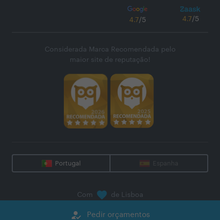
4.7
/5
4.7
/5
Considerada Marca Recomendada pelo
maior site de reputação!
Portugal
Espanha
Com
de Lisboa
@
2026
Zaask - Plataforma Digital, S.A.
how_to_reg
Pedir orçamentos