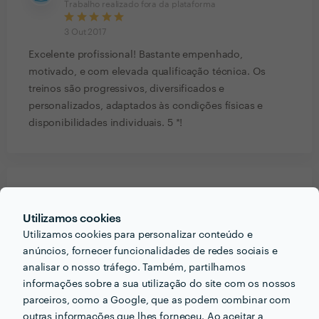
Trabalho realizado fora da plataforma
3 Out 2017
Excelente profissional! Bastante empenhado,
motivado, e com elevada qualificação técnica. Os
treinos são progressivos, diversificados e
personalizados, adaptados às condições físicas e
disponibilidades individuais. 5 *!
PORTEFÓLIO
Utilizamos cookies
Utilizamos cookies para personalizar conteúdo e
anúncios, fornecer funcionalidades de redes sociais e
analisar o nosso tráfego. Também, partilhamos
informações sobre a sua utilização do site com os nossos
parceiros, como a Google, que as podem combinar com
outras informações que lhes forneceu. Ao aceitar a