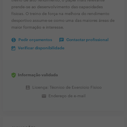
treino de alto rendimento, o papel mais relevante
prende-se ao desenvolvimento das capacidades
físicas. O treino de força na melhora do rendimento
desportivo assume-se como uma das maiores áreas de
maior formação e interesse.
Pedir orçamentos
Contactar profissional
Verificar disponibilidade
Informação validada
perm_contact_calendar
Licença: Técnico de Exercício Físico
email
Endereço de e-mail