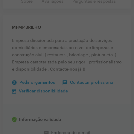
Sobre
Avaliações
Perguntas e respostas
MFMP BRILHO
Empresa direcionada para a prestação de serviços
domiciliários e empresariais ao nível de limpezas e
construção civil ( restauros , bricolage , pintura etc..) .
Empresa caracterizada pelo seu rigor , profissionalismo
e disponibilidade . Contacte-nos já !!
Pedir orçamentos
Contactar profissional
Verificar disponibilidade
Informação validada
email
Endereço de e-mail