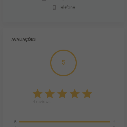
phone_iphone
Telefone
AVALIAÇÕES
5
4
reviews
4
5