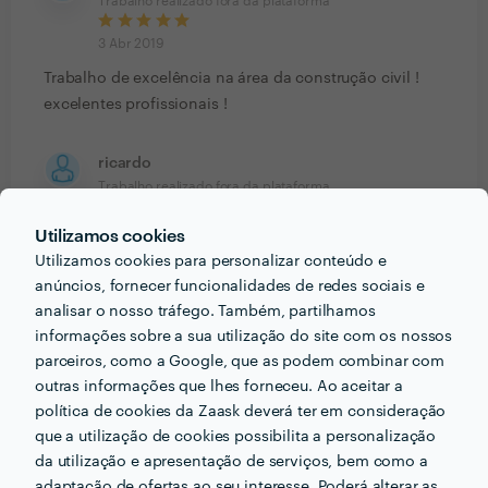
Trabalho realizado fora da plataforma
3 Abr 2019
Trabalho de excelência na área da construção civil !
excelentes profissionais !
ricardo
Trabalho realizado fora da plataforma
2 Abr 2019
Utilizamos cookies
Utilizamos cookies para personalizar conteúdo e
Trabalho realizado com a maior competência e
anúncios, fornecer funcionalidades de redes sociais e
profissionalismo . Trabalhadores de excelência .
analisar o nosso tráfego. Também, partilhamos
Recomendo vivamente !!
informações sobre a sua utilização do site com os nossos
parceiros, como a Google, que as podem combinar com
outras informações que lhes forneceu. Ao aceitar a
política de cookies da Zaask deverá ter em consideração
PERGUNTAS E RESPOSTAS
que a utilização de cookies possibilita a personalização
da utilização e apresentação de serviços, bem como a
adaptação de ofertas ao seu interesse. Poderá alterar as