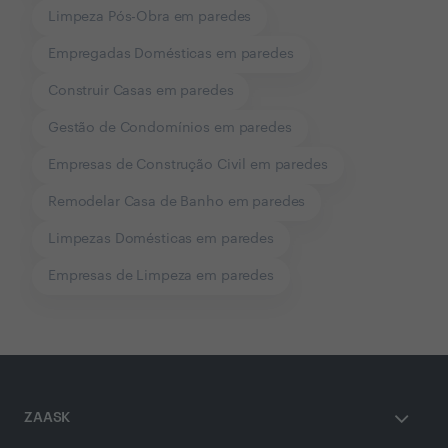
Limpeza Pós-Obra em paredes
Empregadas Domésticas em paredes
Construir Casas em paredes
Gestão de Condomínios em paredes
Empresas de Construção Civil em paredes
Remodelar Casa de Banho em paredes
Limpezas Domésticas em paredes
Empresas de Limpeza em paredes
ZAASK