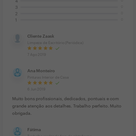
0
4
0
3
0
2
0
1
Cliente Zaask
Limpeza de Escritório (Periódica)
7 Ago 2019
Ana Monteiro
Pinturas Interior de Casa
6 Jun 2019
Muito bons profissionais, dedicados, pontuais e com
grande atenção aos detalhes. Trabalho perfeito. Muito
obrigada.
Fátima