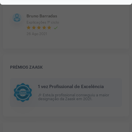
30 Set 2021
Bruno Barradas
Explicações 1º ciclo
26 Ago 2021
PRÉMIOS ZAASK
1 vez Profissional de Excelência
🎉 Este/a profissional conseguiu a maior
designação da Zaask em
2021
.