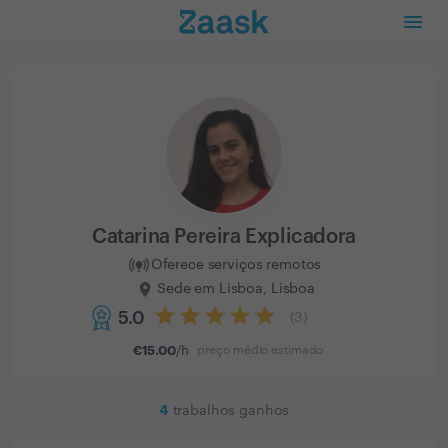
Catarina Pereira Explicadora
Oferece serviços remotos
Sede em Lisboa, Lisboa
5.0
(
3
)
€
15.00
/h
preço médio estimado
4
trabalhos ganhos