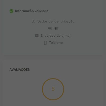
Informação validada
perm_identity
Dados de identificação
credit_card
NIF
email
Endereço de e-mail
phone_iphone
Telefone
AVALIAÇÕES
5