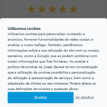
3
reviews
Utilizamos cookies
3
5
Utilizamos cookies para personalizar conteúdo e
0
4
anúncios, fornecer funcionalidades de redes sociais e
0
3
analisar o nosso tráfego. Também, partilhamos
0
2
informações sobre a sua utilização do site com os nossos
0
1
parceiros, como a Google, que as podem combinar com
outras informações que lhes forneceu. Ao aceitar a
Cliente Zaask
política de cookies da Zaask deverá ter em consideração
Explicações de Matemática
que a utilização de cookies possibilita a personalização
da utilização e apresentação de serviços, bem como a
23 Out 2021
adaptação de ofertas ao seu interesse. Poderá alterar as
suas definições de cookies a qualquer altura.
Cliente Zaask
Aceitar
Ver detalhes
Explicações de Matemática