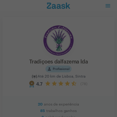
Tradiçoes dalfazema lda
person
Profissional
Até 20 km de Lisboa, Sintra
4.7
(
78
)
20
anos de experiência
85
trabalhos ganhos