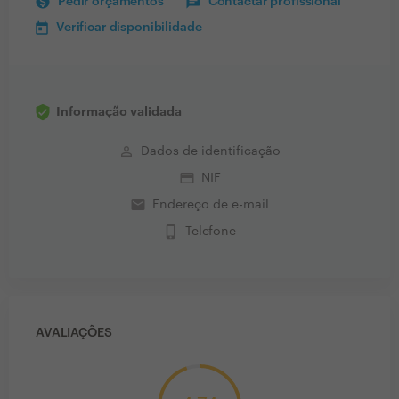
Pedir orçamentos
Contactar profissional
Verificar disponibilidade
Informação validada
perm_identity
Dados de identificação
credit_card
NIF
email
Endereço de e-mail
phone_iphone
Telefone
AVALIAÇÕES