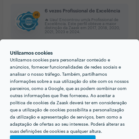
6 vezes Profissional de Excelência
x
6
🔥 Uau! Encontrou um/a Profissional de
Excelência. Este perfil obteve a maior
distinção da Zaask em
2017, 2018, 2020,
2021, 2023 e 2024
.
Utilizamos cookies
Utilizamos cookies para personalizar conteúdo e
anúncios, fornecer funcionalidades de redes sociais e
PORTEFÓLIO
analisar o nosso tráfego. Também, partilhamos
informações sobre a sua utilização do site com os nossos
parceiros, como a Google, que as podem combinar com
outras informações que lhes forneceu. Ao aceitar a
política de cookies da Zaask deverá ter em consideração
que a utilização de cookies possibilita a personalização
da utilização e apresentação de serviços, bem como a
adaptação de ofertas ao seu interesse. Poderá alterar as
suas definições de cookies a qualquer altura.