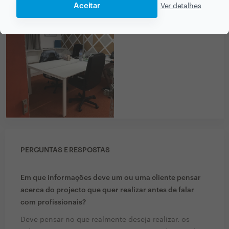
Aceitar
Ver detalhes
PERGUNTAS E RESPOSTAS
Em que informações deve um ou uma cliente pensar
acerca do projecto que quer realizar antes de falar
com profissionais?
Deve pensar no que realmente deseja realizar. os