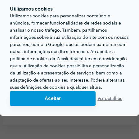
Utilizamos cookies
Que conselhos daria a alguém que quer contratar
Utilizamos cookies para personalizar conteúdo e
profissionais do seu sector? Há algo fundamental a ter
anúncios, fornecer funcionalidades de redes sociais e
em conta?
analisar o nosso tráfego. Também, partilhamos
informações sobre a sua utilização do site com os nossos
Fazer perguntas sobre o que pretende fazer, para ver
parceiros, como a Google, que as podem combinar com
se o profissional tem capacidades de realizar o
outras informações que lhes forneceu. Ao aceitar a
trabalho.
política de cookies da Zaask deverá ter em consideração
que a utilização de cookies possibilita a personalização
da utilização e apresentação de serviços, bem como a
Ver mais
adaptação de ofertas ao seu interesse. Poderá alterar as
suas definições de cookies a qualquer altura.
Aceitar
Ver detalhes
Receba várias propostas de profissionais como
MSP
em poucas horas.