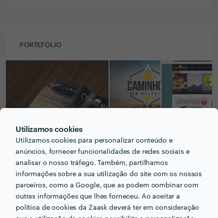
PORTEFÓLIO
Utilizamos cookies
Utilizamos cookies para personalizar conteúdo e
anúncios, fornecer funcionalidades de redes sociais e
analisar o nosso tráfego. Também, partilhamos
informações sobre a sua utilização do site com os nossos
parceiros, como a Google, que as podem combinar com
Receba várias propostas de profissionais como
outras informações que lhes forneceu. Ao aceitar a
Juliano Carvalho
em poucas horas.
política de cookies da Zaask deverá ter em consideração