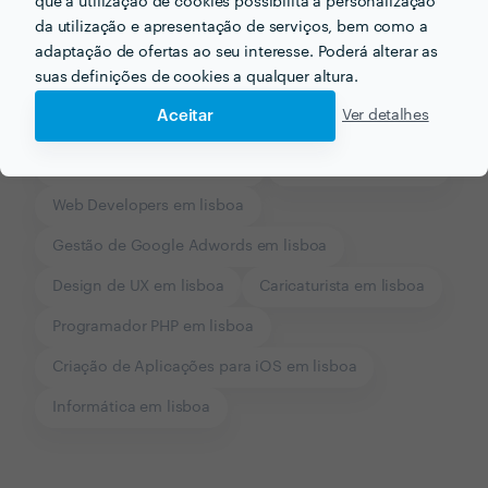
que a utilização de cookies possibilita a personalização
da utilização e apresentação de serviços, bem como a
adaptação de ofertas ao seu interesse. Poderá alterar as
suas definições de cookies a qualquer altura.
Outros serviços proporcionados por
Juliano Carvalho
Aceitar
Ver detalhes
Marketing Digital em lisboa
Logótipos em lisboa
Web Developers em lisboa
Gestão de Google Adwords em lisboa
Design de UX em lisboa
Caricaturista em lisboa
Programador PHP em lisboa
Criação de Aplicações para iOS em lisboa
Informática em lisboa