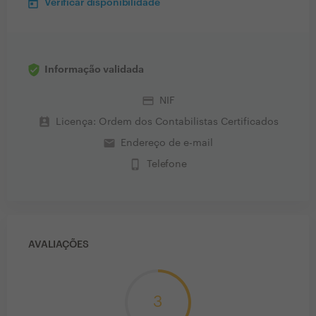
Verificar disponibilidade
Informação validada
credit_card
NIF
perm_contact_calendar
Licença: Ordem dos Contabilistas Certificados
email
Endereço de e-mail
phone_iphone
Telefone
AVALIAÇÕES
3