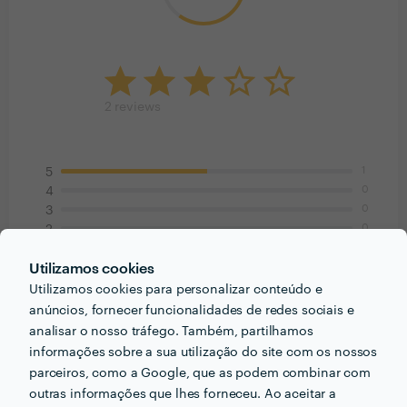
2
reviews
1
5
0
4
0
3
0
2
1
1
Utilizamos cookies
Utilizamos cookies para personalizar conteúdo e
Vera moreira
anúncios, fornecer funcionalidades de redes sociais e
Contabilidade
analisar o nosso tráfego. Também, partilhamos
informações sobre a sua utilização do site com os nossos
2 Jul 2016
parceiros, como a Google, que as podem combinar com
O João pareceu muito profissional ao início mas teve
outras informações que lhes forneceu. Ao aceitar a
um fecho feio. Ficou com medo de resolver assuntos, e