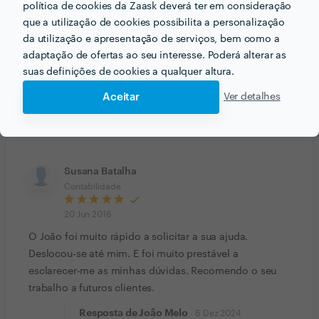
política de cookies da Zaask deverá ter em consideração
por fim que só lhe pedi o comprovativo de um
que a utilização de cookies possibilita a personalização
documento que supostamente deveria ter enviado
da utilização e apresentação de serviços, bem como a
simplesmente não atende o telefone , não responde e
adaptação de ofertas ao seu interesse. Poderá alterar as
não envia o documento. Não me parece que seja
suas definições de cookies a qualquer altura.
atitude de um contabilista competente. Ainda não
Aceitar
Ver detalhes
quero acreditar que assim seja ...espero que a sua
atitude se deva a algum impedimento mesmo muito
serio caso contrário não serve
Susana Batalha
Contabilidade
20 Jun 2016
O João foi muito rápido a solicitar a sua ajuda.
Deslocou-se até mim. E foi muito prestável a
esclarecer-me as minhas dúvidas. Recomendo o seu
trabalho a futuros clientes.
Resposta de João Melo
6 Dez 2024