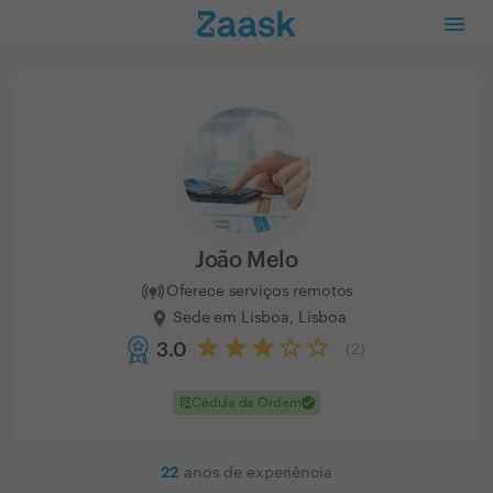
João Melo
Oferece serviços remotos
Sede em Lisboa, Lisboa
3.0
(
2
)
clinical_notes
check
Cédula da Ordem
22
anos de experiência