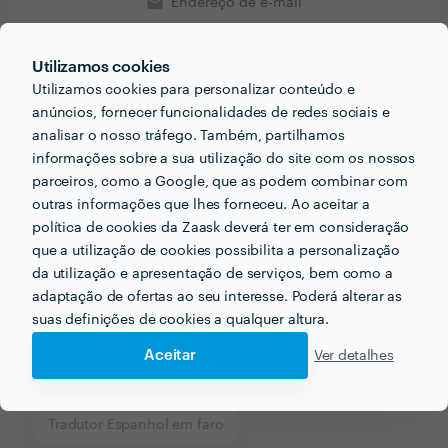
email
Endereço de e-mail
Utilizamos cookies
Utilizamos cookies para personalizar conteúdo e
anúncios, fornecer funcionalidades de redes sociais e
Receba várias propostas de profissionais como
analisar o nosso tráfego. Também, partilhamos
Inês Oliveira
em poucas horas.
informações sobre a sua utilização do site com os nossos
parceiros, como a Google, que as podem combinar com
outras informações que lhes forneceu. Ao aceitar a
política de cookies da Zaask deverá ter em consideração
que a utilização de cookies possibilita a personalização
Outros serviços proporcionados por
Inês Oliveira
da utilização e apresentação de serviços, bem como a
adaptação de ofertas ao seu interesse. Poderá alterar as
Traduções Certificadas em faro
suas definições de cookies a qualquer altura.
Revisores e Editores Textos em faro
Aceitar
Ver detalhes
Mapas em faro
Produção de Conteúdos em faro
Tradutor Espanhol em faro