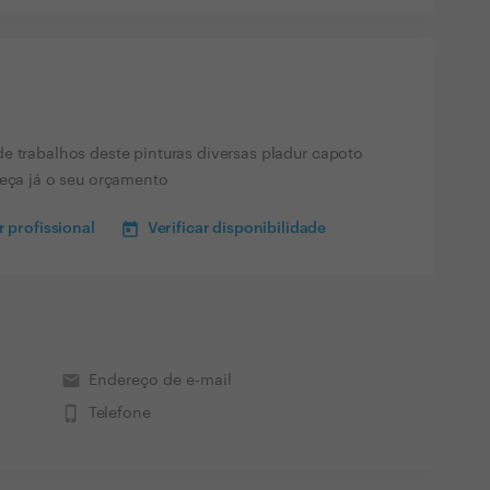
e trabalhos deste pinturas diversas pladur capoto
peça já o seu orçamento
 profissional
Verificar disponibilidade
email
Endereço de e-mail
phone_iphone
Telefone