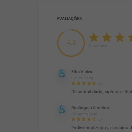
AVALIAÇÕES
4.5
2
reviews
Elba Vieira
Pintura Geral
Disponibilidade, rapidez e efic
Rosângela Almeida
Obras em Casa
Profissional zeloso, executou