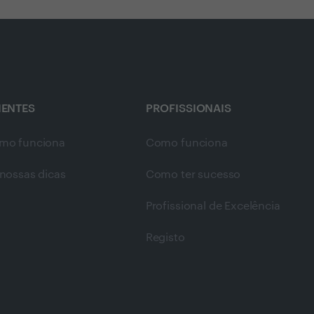
IENTES
PROFISSIONAIS
mo funciona
Como funciona
nossas dicas
Como ter sucesso
Profissional de Excelência
Registo