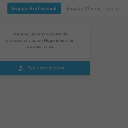
Registo Profissional
Registo Cliente
Entrar
Receba várias propostas de
Hugo moura
profissionais como
em
poucas horas.
how_to_reg
Pedir orçamentos