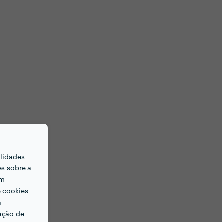
alidades
es sobre a
em
e cookies
a
ação de