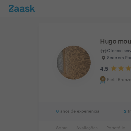
Hugo mou
Oferece ser
Sede em Por
4.5
Perfil Bronz
8
2
anos de experiência
t
Sobre
Avaliações
Portefólio