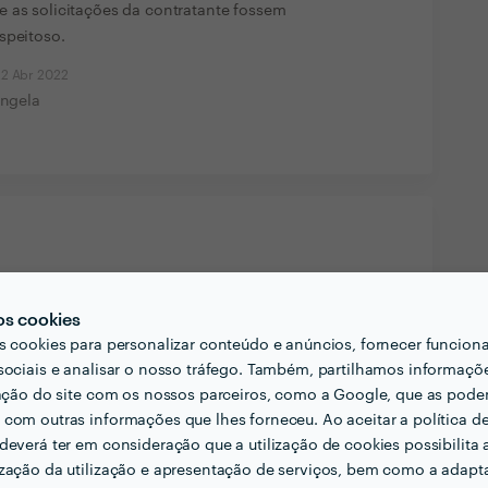
e as solicitações da contratante fossem
speitoso.
22 Abr 2022
ngela
os cookies
s cookies para personalizar conteúdo e anúncios, fornecer funcion
sociais e analisar o nosso tráfego. Também, partilhamos informaçõ
zação do site com os nossos parceiros, como a Google, que as pod
com outras informações que lhes forneceu. Ao aceitar a política d
deverá ter em consideração que a utilização de cookies possibilita 
zação da utilização e apresentação de serviços, bem como a adapt