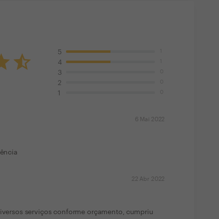
1
5
1
4
0
3
0
2
0
1
6 Mai 2022
iência
22 Abr 2022
 diversos serviços conforme orçamento, cumpriu