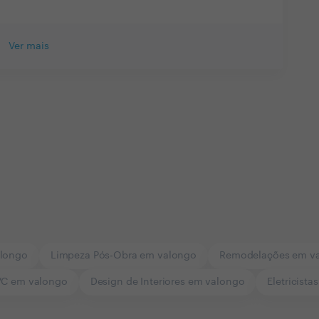
Ver mais
alongo
Limpeza Pós-Obra em valongo
Remodelações em v
VC em valongo
Design de Interiores em valongo
Eletricist