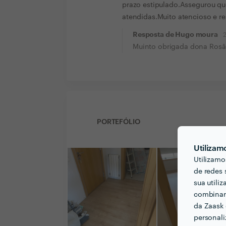
prazo estipulado.Assegurou qu
atendidas.Muito atencioso e re
Resposta de Hugo moura
Muinto obrigada dona Rosâ
PORTEFÓLIO
Utilizam
Utilizamo
de redes 
sua utili
combinar 
da Zaask 
personali