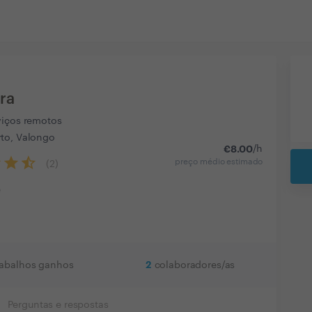
ra
viços remotos
to, Valongo
€
8.00
/h
preço médio estimado
(
2
)
e
2
rabalhos ganhos
colaboradores/as
Perguntas e respostas