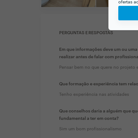
ofertas a
PERGUNTAS E RESPOSTAS
Em que informações deve um ou uma c
realizar antes de falar com profission
Pensar bem no que quere no projeto e
Que formação e experiência tem rela
Tenho experiência nas atividades
Que conselhos daria a alguém que que
fundamental a ter em conta?
Sim um bom profissionalismo