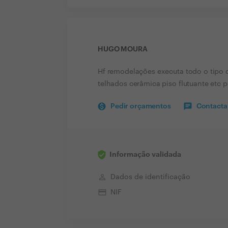
HUGO MOURA
Hf remodelações executa todo o tipo d
telhados cerâmica piso flutuante etc 
Pedir orçamentos
Contactar
Informação validada
perm_identity
Dados de identificação
credit_card
NIF