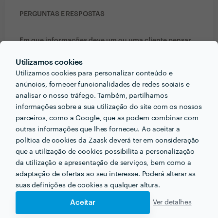
PERGUNTAS E RESPOSTAS
Em que informações deve um ou uma cliente pensar
acerca do projecto que quer realizar antes de falar
Utilizamos cookies
com profissionais?
Utilizamos cookies para personalizar conteúdo e
Para casamentos: data, local e número de
anúncios, fornecer funcionalidades de redes sociais e
convidados.
analisar o nosso tráfego. Também, partilhamos
Para sessões: tema (família, casal, individual), data e
informações sobre a sua utilização do site com os nossos
local desejados.
parceiros, como a Google, que as podem combinar com
outras informações que lhes forneceu. Ao aceitar a
política de cookies da Zaask deverá ter em consideração
Que formação e experiência tem relacionadas com a
que a utilização de cookies possibilita a personalização
sua actividade?
da utilização e apresentação de serviços, bem como a
Experiência de mais de 15 anos com sessões
adaptação de ofertas ao seu interesse. Poderá alterar as
fotográficas e seis anos com casamentos.
suas definições de cookies a qualquer altura.
Aceitar
Ver detalhes
Que conselhos daria a alguém que quer contratar