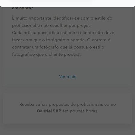
profissionais do seu sector? Há algo fundamental a ter
em conta?
É muito importante identificar-se com o estilo do
profissional e não escolher por preço.
Cada artista possui seu estilo e o cliente não deve
fazer com que o fotógrafo o agrade. O correto é
contratar um fotógrafo que já possua o estilo
fotográfico que o cliente procura.
Ver mais
Receba várias propostas de profissionais como
Gabriel SAP
em poucas horas.