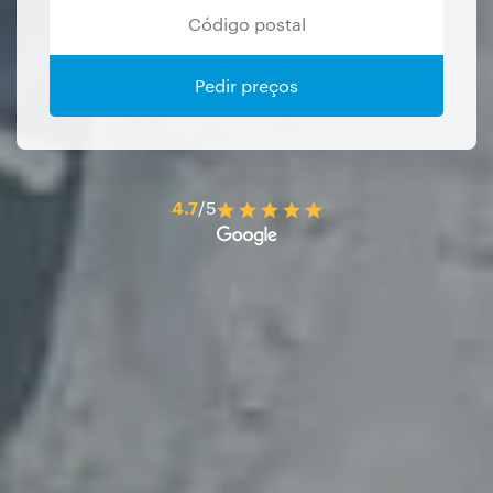
Pedir preços
4.7
/5