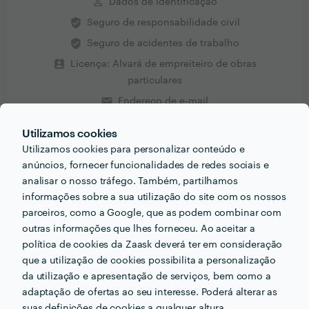
perm_identity
Dados de identificação
verified_user
Seguro de responsabilidade civil
verified_user
Seguro de acidentes de trabalho
perm_contact_calendar
Licença: Alvará de empreiteiro de obras
particulares
email
Endereço de e-mail
Utilizamos cookies
Utilizamos cookies para personalizar conteúdo e
anúncios, fornecer funcionalidades de redes sociais e
Receba várias propostas de profissionais como
analisar o nosso tráfego. Também, partilhamos
Aflourenço Construções unip lda
em poucas
informações sobre a sua utilização do site com os nossos
horas.
parceiros, como a Google, que as podem combinar com
outras informações que lhes forneceu. Ao aceitar a
política de cookies da Zaask deverá ter em consideração
que a utilização de cookies possibilita a personalização
da utilização e apresentação de serviços, bem como a
Outros serviços proporcionados por
Aflourenço
adaptação de ofertas ao seu interesse. Poderá alterar as
Construções unip lda
suas definições de cookies a qualquer altura.