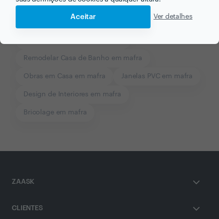
Aceitar
Ver detalhes
Remodelações em mafra
Pintores em mafra
Pavimento Flutuante em mafra
Remodelar Casa de Banho em mafra
Obras em Casa em mafra
Janelas PVC em mafra
Design de Interiores em mafra
Bricolage em mafra
ZAASK
CLIENTES