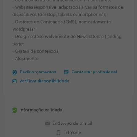
- Conhecimento de frameworks como Bootstrap;
- Websites responsive, adaptados a vários formatos de
dispositivos (desktop, tablets e smartphones);
- Gestores de Conteúdos (CMS), nomeadamente
Wordpress;
- Design e desenvolvimento de Newsletters e Landing
pages
- Gestão de conteúdos
- Alojamento
Pedir orçamentos
Contactar profissional
Verificar disponibilidade
Informação validada
email
Endereço de e-mail
phone_iphone
Telefone