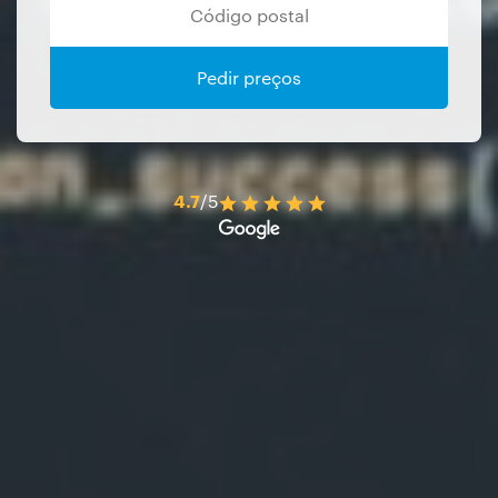
Pedir preços
4.7
/5