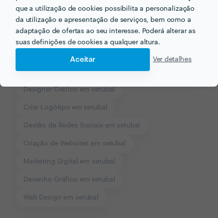
que a utilização de cookies possibilita a personalização
da utilização e apresentação de serviços, bem como a
Outros serviços proporcionados por
Filipe Macau
adaptação de ofertas ao seu interesse. Poderá alterar as
suas definições de cookies a qualquer altura.
Web Developers em setubal
Aceitar
Ver detalhes
Logótipos em setubal
Design Gráfico em setubal
Designer Gráfico em setubal
Criar Logótipo em setubal
Gestão de Redes Sociais em setubal
Criação de Websites em setubal
Marketing Digital em setubal
Desenho Gráfico em setubal
Web Design em setubal