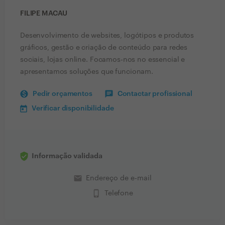
FILIPE MACAU
Desenvolvimento de websites, logótipos e produtos
gráficos, gestão e criação de conteúdo para redes
sociais, lojas online. Focamos-nos no essencial e
apresentamos soluções que funcionam.
Pedir orçamentos
Contactar profissional
Verificar disponibilidade
Informação validada
email
Endereço de e-mail
phone_iphone
Telefone