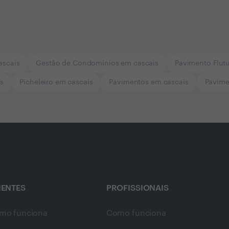
ascais
Gestão de Condomínios em cascais
Pavimento Flut
s
Picheleiro em cascais
Pavimentos em cascais
Pavime
IENTES
PROFISSIONAIS
mo funciona
Como funciona