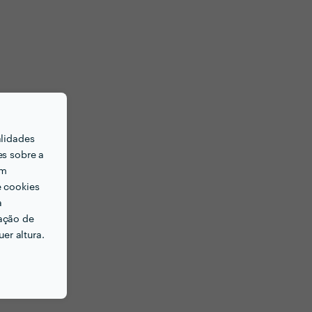
alidades
es sobre a
em
e cookies
a
ação de
er altura.