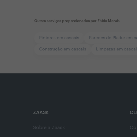
Outros serviços proporcionados por
Fábio Morais
Pintores em cascais
Paredes de Pladur em c
Construção em cascais
Limpezas em cascai
ZAASK
CL
Sobre a Zaask
Co