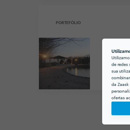
PORTEFÓLIO
Utilizam
Utilizamo
de redes 
sua utili
combinar 
da Zaask 
personali
ofertas a