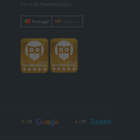
Livro de Reclamações
Portugal
Espanha
4.7
/5
4.7
/5