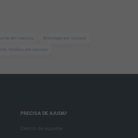
uante em cascais
Bricolage em cascais
nto Vinílico em cascais
PRECISA DE AJUDA?
Centro de suporte