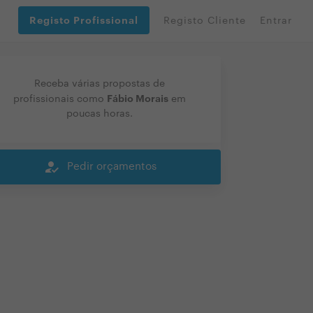
Registo Profissional
Registo Cliente
Entrar
Receba várias propostas de
Fábio Morais
profissionais como
em
poucas horas.
how_to_reg
Pedir orçamentos