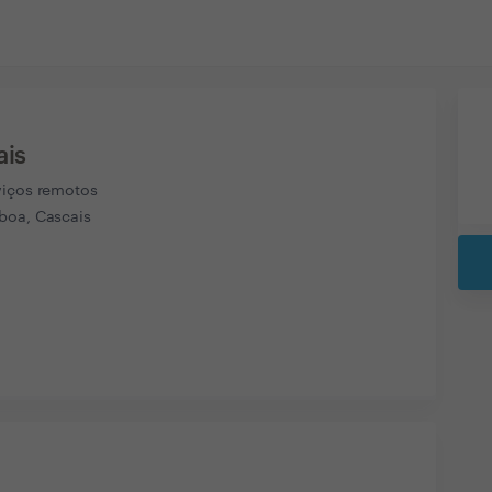
ais
viços remotos
boa, Cascais