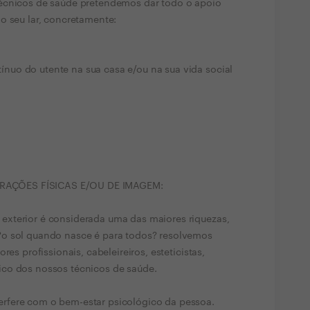
écnicos de saúde pretendemos dar todo o apoio
o seu lar, concretamente:
uo do utente na sua casa e/ou na sua vida social
AÇÕES FÍSICAS E/OU DE IMAGEM:
xterior é considerada uma das maiores riquezas,
?o sol quando nasce é para todos? resolvemos
res profissionais, cabeleireiros, esteticistas,
co dos nossos técnicos de saúde.
rfere com o bem-estar psicológico da pessoa.