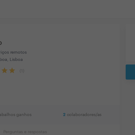
o
viços remotos
boa, Lisboa
(
1
)
2
rabalhos ganhos
colaboradores/as
Perguntas e respostas