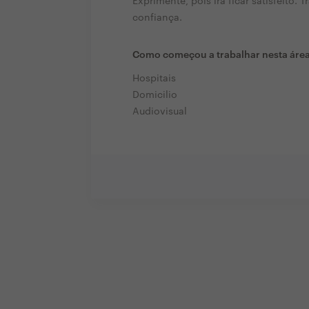
Exprimente, pois irá ficar satisfeito
confiança.
Como começou a trabalhar nesta áre
Hospitais
Domicilio
Audiovisual