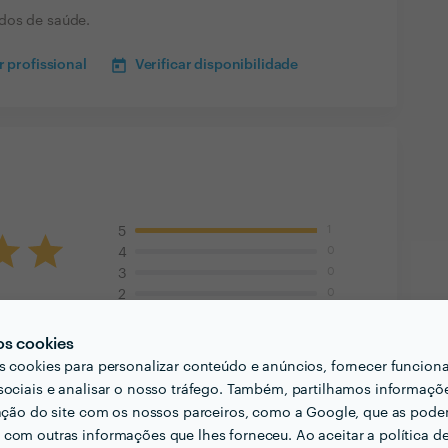
dos de saúde.
 profissional
Verificar disponibilidade
1
5
0
4
0
3
0
2
0
1
os cookies
s cookies para personalizar conteúdo e anúncios, fornecer funcion
1 Jan 2017
sociais e analisar o nosso tráfego. Também, partilhamos informaçõ
incapacidade
zação do site com os nossos parceiros, como a Google, que as pod
com outras informações que lhes forneceu. Ao aceitar a política d