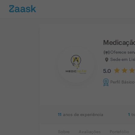
Medicaçã
Oferece ser
Sede em Lis
5.0
Perfil Básico
11
1
anos de experiência
t
Sobre
Avaliações
Portefólio