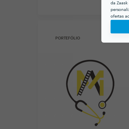
da Zaask 
personali
ofertas a
PORTEFÓLIO