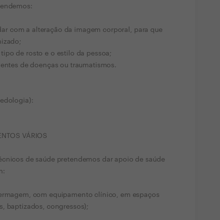
etendemos:
lidar com a alteração da imagem corporal, para que
mizado;
po de rosto e o estilo da pessoa;
nientes de doenças ou traumatismos.
edologia):
ENTOS VÁRIOS
técnicos de saúde pretendemos dar apoio de saúde
m:
nfermagem, com equipamento clínico, em espaços
s, baptizados, congressos);