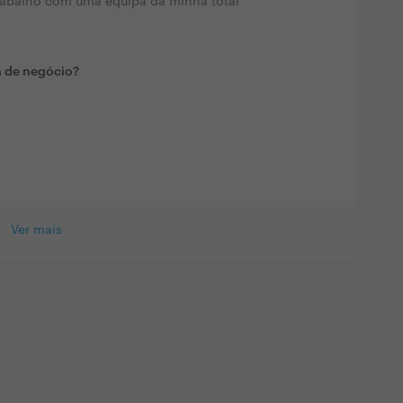
. Trabalho com uma equipa da minha total
a de negócio?
Ver mais