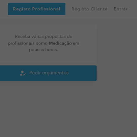
Registo Profissional
Registo Cliente
Entrar
Receba várias propostas de
Medicação
profissionais como
em
poucas horas.
how_to_reg
Pedir orçamentos