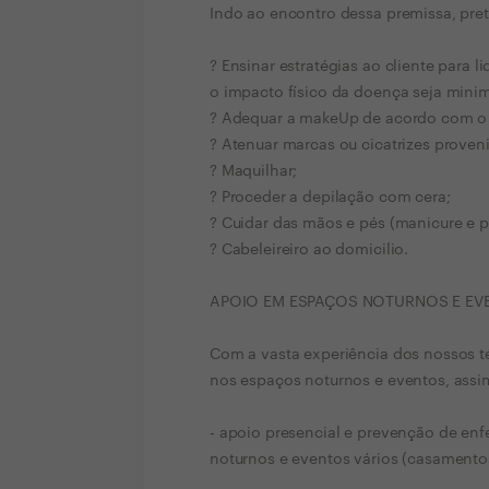
Indo ao encontro dessa premissa, pr
? Ensinar estratégias ao cliente para 
o impacto físico da doença seja mini
? Adequar a makeUp de acordo com o ti
? Atenuar marcas ou cicatrizes prove
? Maquilhar;
? Proceder a depilação com cera;
? Cuidar das mãos e pés (manicure e p
? Cabeleireiro ao domicilio.
APOIO EM ESPAÇOS NOTURNOS E EV
Com a vasta experiência dos nossos 
nos espaços noturnos e eventos, assi
- apoio presencial e prevenção de e
noturnos e eventos vários (casamento