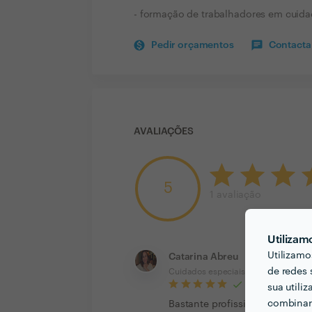
- formação de trabalhadores em cuida
Pedir orçamentos
Contactar
AVALIAÇÕES
5
1
avaliação
Utilizam
Utilizamo
Catarina Abreu
de redes 
Cuidados especiais a pessoas com 
sua utili
combinar 
Bastante profissionais.