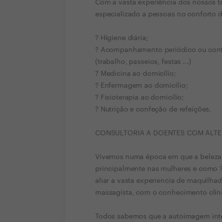
Com a vasta experiência dos nossos t
especializado a pessoas no conforto d
? Higiene diária;
? Acompanhamento periódico ou contín
(trabalho, passeios, festas ...)
? Medicina ao domicílio;
? Enfermagem ao domicílio;
? Fisioterapia ao domicílio;
? Nutrição e confeção de refeições.
CONSULTORIA A DOENTES COM ALTER
Vivemos numa época em que a beleza e
principalmente nas mulheres e como 
aliar a vasta experiencia de maquilhado
massagista, com o conhecimento clíni
Todos sabemos que a autoimagem inte