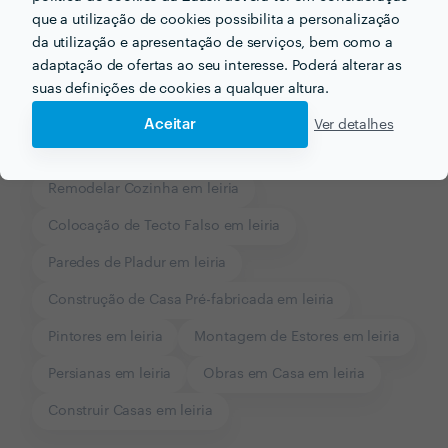
que a utilização de cookies possibilita a personalização
da utilização e apresentação de serviços, bem como a
adaptação de ofertas ao seu interesse. Poderá alterar as
suas definições de cookies a qualquer altura.
Outros serviços proporcionados por
Joaquim Lucas
Aceitar
Ver detalhes
Remodelações em leiria
Remodelar Cozinha em leiria
Colocação de Tecto Falso em leiria
Paredes de Pladur em leiria
Construção de Casa Pré-fabricada em leiria
Pintores em leiria
Montagem de Estores em leiria
Persianas em leiria
Obras em Casa em leiria
Construir Casas em leiria