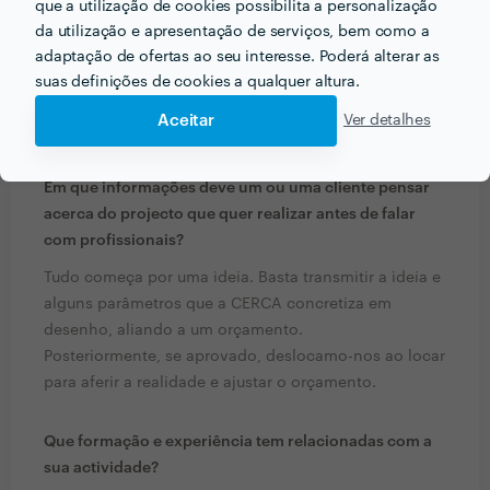
que a utilização de cookies possibilita a personalização
da utilização e apresentação de serviços, bem como a
adaptação de ofertas ao seu interesse. Poderá alterar as
suas definições de cookies a qualquer altura.
Aceitar
Ver detalhes
PERGUNTAS E RESPOSTAS
Em que informações deve um ou uma cliente pensar
acerca do projecto que quer realizar antes de falar
com profissionais?
Tudo começa por uma ideia. Basta transmitir a ideia e
alguns parâmetros que a CERCA concretiza em
desenho, aliando a um orçamento.
Posteriormente, se aprovado, deslocamo-nos ao locar
para aferir a realidade e ajustar o orçamento.
Que formação e experiência tem relacionadas com a
sua actividade?