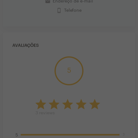
email
Endereço de e-mail
phone_iphone
Telefone
AVALIAÇÕES
5
3
reviews
3
5