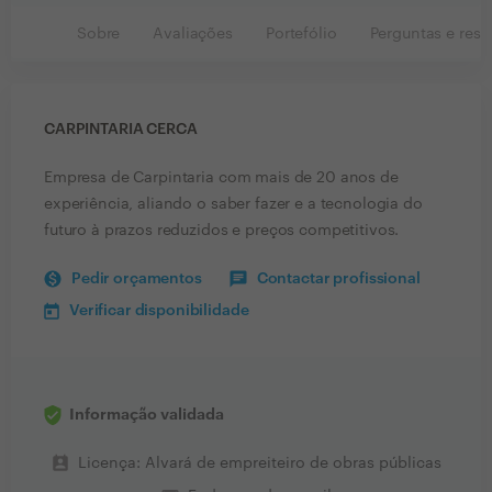
Sobre
Avaliações
Portefólio
Perguntas e resp
CARPINTARIA CERCA
Empresa de Carpintaria com mais de 20 anos de
experiência, aliando o saber fazer e a tecnologia do
futuro à prazos reduzidos e preços competitivos.
Pedir orçamentos
Contactar profissional
Verificar disponibilidade
Informação validada
perm_contact_calendar
Licença: Alvará de empreiteiro de obras públicas