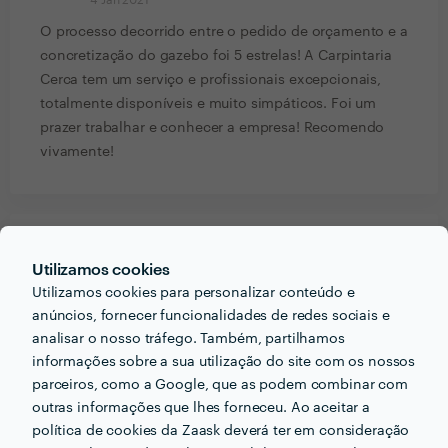
4 Jan 2021
O processo decorrido entre o pedido de orçamento e a
concretização do gazebo foi 5 estrelas! A Carpintaria
Cerca tem um serviço e profissionais excepcionais,
totalmente disponíveis e muito simpáticos. Foi um
prazer trabalhar e conhecer a empresa! Recomendo
vivamente!
PORTEFÓLIO
Utilizamos cookies
Utilizamos cookies para personalizar conteúdo e
anúncios, fornecer funcionalidades de redes sociais e
analisar o nosso tráfego. Também, partilhamos
informações sobre a sua utilização do site com os nossos
parceiros, como a Google, que as podem combinar com
outras informações que lhes forneceu. Ao aceitar a
política de cookies da Zaask deverá ter em consideração