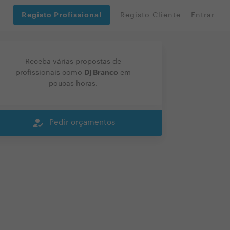
Registo Profissional
Registo Cliente
Entrar
Receba várias propostas de
Dj Branco
profissionais como
em
poucas horas.
how_to_reg
Pedir orçamentos