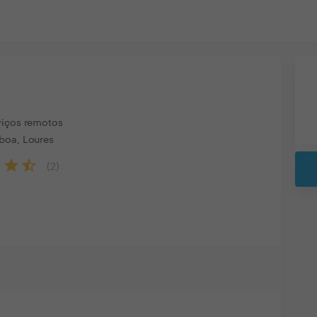
viços remotos
boa, Loures
(
2
)