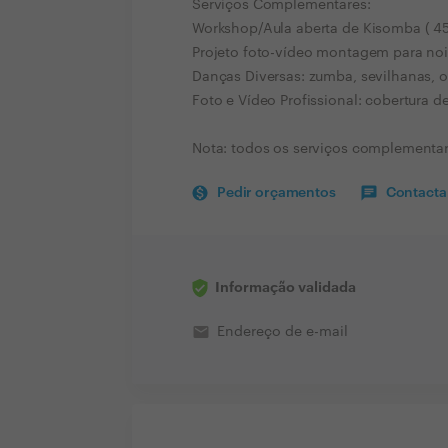
Serviços Complementares:
Workshop/Aula aberta de Kisomba ( 45m
Projeto foto-vídeo montagem para noi
Danças Diversas: zumba, sevilhanas, or
Foto e Vídeo Profissional: cobertura d
Nota: todos os serviços complementar
Pedir orçamentos
Contactar
Informação validada
email
Endereço de e-mail