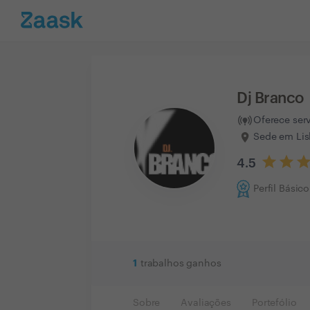
Dj Branco
Oferece ser
Sede em Lis
4.5
Perfil Básico
1
trabalhos ganhos
Sobre
Avaliações
Portefólio