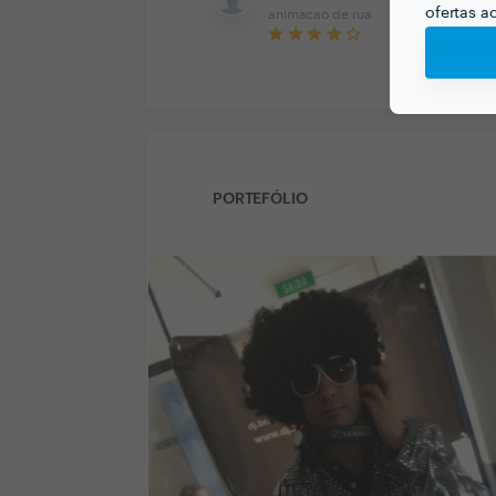
ofertas a
animacao de rua
PORTEFÓLIO